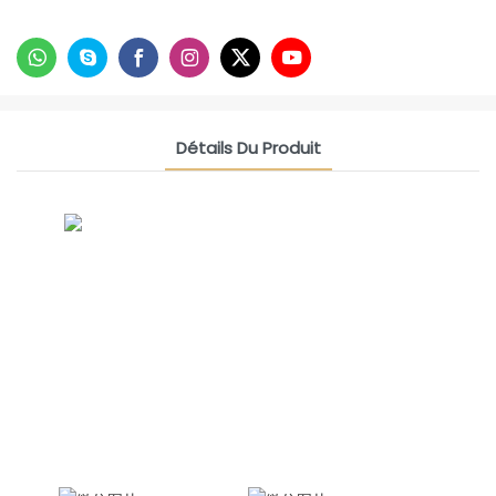
Détails Du Produit
CONTACT US NOW
Groupe D'amitié Du Siam
Responsable des ventes
internationales Celina
WhatsApp : +86 15978152350