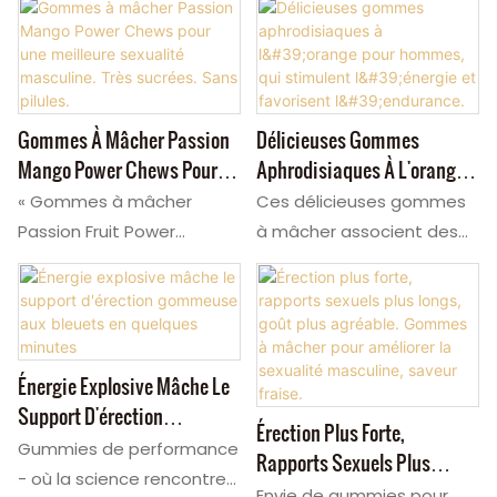
performances sexuelles.
Endurance.
nos gommes pour
Amazon, bénéficient d'une
lutter contre les troubles
Profitez de prix directs
hommes sont proposées
forte demande et d'une
de l'érection et
d'usine et de faibles
avec un design
grande satisfaction.
l'éjaculation précoce. Ces
quantités minimales de
d'emballage gratuit –
Boostez vos
gommes, conçues pour
commande pour les
Gommes À Mâcher Passion
Délicieuses Gommes
parfait pour les
performances grâce à leur
améliorer la performance
revendeurs.
Mango Power Chews Pour
Aphrodisiaques À L'orange
revendeurs. Faites
triple action : fermeté
masculine, sont efficaces
Une Meilleure Sexualité
Pour Hommes, Qui
confiance à notre usine de
accrue, endurance
« Gommes à mâcher
Ces délicieuses gommes
et agréables au
Masculine. Très Sucrées.
Stimulent L'énergie Et
compléments
prolongée et regain
Passion Fruit Power
à mâcher associent des
quotidien : ni amertume, ni
Sans Pilules.
Favorisent L'endurance.
alimentaires pour
d'énergie naturel.
Chews - Transformez
ingrédients botaniques
sensation désagréable.
hommes : faibles
Savourez chaque gomme
votre vie sexuelle ! Nos
naturels de première
Fabricant OEM/ODM de
quantités minimales de
comme un bonbon
gommes offrent une
qualité pour un regain
confiance, nous
commande et délais de
délicieux : aucune
érection de qualité
d'énergie rapide et une
personnalisons nos
livraison rapides.
sensation désagréable,
supérieure, une puissance
amélioration globale des
Énergie Explosive Mâche Le
gommes, notamment
aucun arrière-goût
durable sans précédent et
performances sexuelles.
Support D'érection
celles destinées à
Érection Plus Forte,
chimique, juste une
une énergie sexuelle
Spécialement formulées
Gommeuse Aux Bleuets En
améliorer la sensualité
Gummies de performance
Rapports Sexuels Plus
expérience douce et
explosive, le tout dans un
pour favoriser la fonction
Quelques Minutes
masculine et à traiter les
- où la science rencontre
Longs, Goût Plus Agréable.
Envie de gummies pour