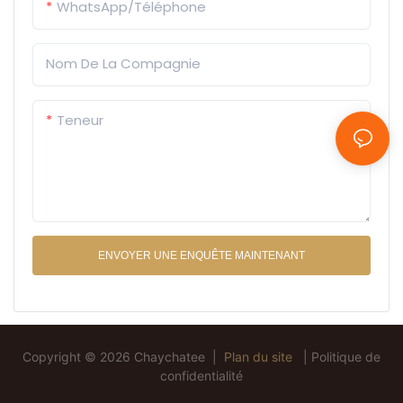
comme une gourmandise,
WhatsApp/Téléphone
quantité minimale de
pas comme un comprimé.
commande pour les
Services OEM/ODM, faible
distributeurs et les
Nom De La Compagnie
quantité minimale de
partenaires OEM en
commande, saveurs,
marque blanche.
Teneur
formes et emballages
personnalisés disponibles.
ENVOYER UNE ENQUÊTE MAINTENANT
Copyright © 2026 Chaychatee |
Plan du site
|
Politique de
confidentialité