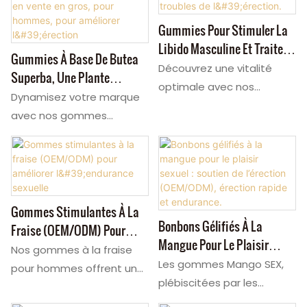
Gummies Pour Stimuler La
Libido Masculine Et Traiter
Gummies À Base De Butea
Les Troubles De L'érection.
Découvrez une vitalité
Superba, Une Plante
optimale avec nos
Naturelle En Vente En Gros,
Dynamisez votre marque
nouvelles gommes à
Pour Hommes, Pour
avec nos gommes
mâcher à la pêche pour
Améliorer L'érection
aphrodisiaques pour
une sexualité épanouie.
hommes (OEM/ODM),
Ces gommes à mâcher, à
enrichies en racine de
action rapide, sont un
Butea Superba sauvage.
stimulant de la libido de
Ces gommes, idéales pour
Gommes Stimulantes À La
qualité supérieure, conçu
Bonbons Gélifiés À La
la vitalité masculine,
Fraise (OEM/ODM) Pour
pour des résultats visibles.
Mangue Pour Le Plaisir
offrent une prise facile et
Améliorer L'endurance
Nos gommes à la fraise
Notre formule puissante,
Sexuel : Soutien De
pratique pour un soutien
Les gommes Mango SEX,
Sexuelle
pour hommes offrent une
enrichie en Tongkat Ali, est
L’érection (OEM/ODM),
durable de l'érection. Nos
plébiscitées par les
solution savoureuse et
idéale pour améliorer vos
Érection Rapide Et
gommes pour l'intimité et
meilleurs vendeurs
sans comprimés pour