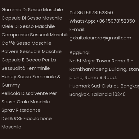
Gummie Di Sesso Maschile
Tel:86 15978152350
Capsule Di Sesso Maschile
WhatsApp:
+86 15978152350
Miele Di Sesso Maschile
E-mail:
Compresse Sessuali Maschili
gxkaitaiaurora@gmail.com
Caffè Sesso Maschile
Polvere Sessuale Maschile
Aggiungi:
Capsule E Gocce Per La
No.51 Major Tower Rama 9 -
Sessualità Femminile
Ramkhamhaeng Building, stanza
Honey Sesso Femminile &
piano, Rama 9 Road,
Gummy
Huamark Sud-District, Bangkapi
Pellicola Dissolvente Per
Bangkok, Tailandia 10240
Sesso Orale Maschile
Spray Ritardante
Dell&#39;eiaculazione
Maschile