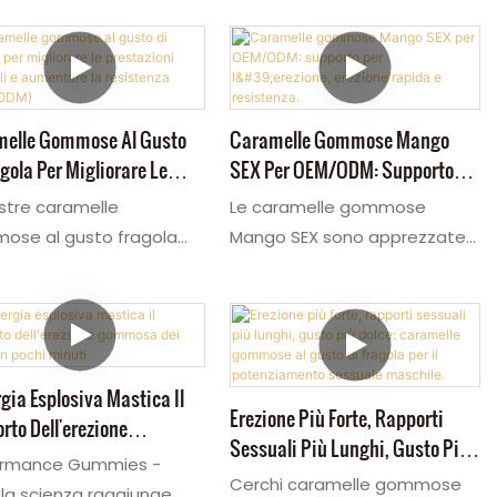
elle Gommose Al Gusto
Caramelle Gommose Mango
gola Per Migliorare Le
SEX Per OEM/ODM: Supporto
azioni Sessuali E
Per L'erezione, Erezione Rapida
stre caramelle
Le caramelle gommose
tare La Resistenza
E Resistenza.
ose al gusto fragola
Mango SEX sono apprezzate
/ODM)
l sesso maschile offrono
dai migliori venditori di
odo gustoso e senza
Amazon, con un'elevata
e per affrontare la
richiesta e un alto livello di
nzione erettile e
soddisfazione. Migliora le tue
culazione precoce.
prestazioni con un supporto a
gia Esplosiva Mastica Il
Erezione Più Forte, Rapporti
te caramelle gommose
tripla azione: maggiore
rto Dell'erezione
Sessuali Più Lunghi, Gusto Più
l miglioramento delle
tonicità, maggiore resistenza
sa Dei Mirtilli In Pochi
ormance Gummies -
Dolce: Caramelle Gommose Al
azioni maschili sono
e una naturale carica di
i
Cerchi caramelle gommose
la scienza raggiunge