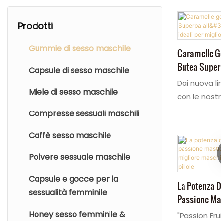
Prodotti
Gummie di sesso maschile
Caramelle G
Butea Superb
Capsule di sesso maschile
Uomini, Idea
Dai nuova li
Miele di sesso maschile
L'erezione.
con le nost
gommose per
Compresse sessuali maschili
maschile OE
Caffè sesso maschile
con radice 
selvatica. 
Polvere sessuale maschile
gommose o
un'assunzion
Capsule e gocce per la
La Potenza D
portatile p
sessualità femminile
Passione Ma
costante all
Sesso Miglio
Honey sesso femminile &
"Passion Fr
nostre car