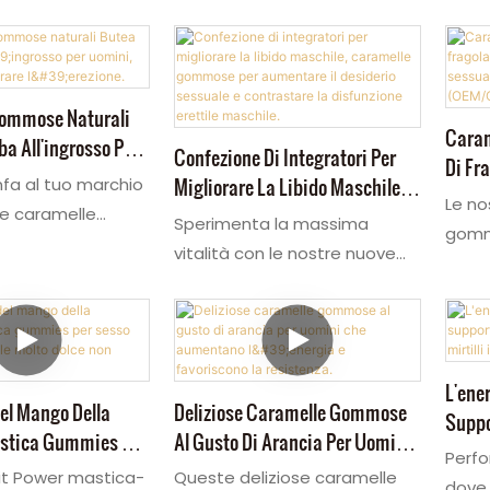
ommose Naturali
Caram
a All'ingrosso Per
Confezione Di Integratori Per
Di Fra
li Per Migliorare
Migliorare La Libido Maschile,
nfa al tuo marchio
Prest
Le no
Caramelle Gommose Per
re caramelle
Aumen
Sperimenta la massima
gomm
Aumentare Il Desiderio
 la vitalità
(OEM
vitalità con le nostre nuove
per i
Sessuale E Contrastare La
M/ODM, arricchite
caramelle gommose al gusto
un m
Disfunzione Erettile Maschile.
di Butea Superba
di pesca per il sesso. Queste
pillol
Queste caramelle
caramelle gommose ad
disfu
ffrono
azione rapida sono caramelle
l'eia
L'ener
e facile e
gommose premium per
el Mango Della
Deliziose Caramelle Gommose
Ques
Suppo
er un supporto
aumentare la libido,
stica Gummies Per
Al Gusto Di Arancia Per Uomini
per i
Gommo
'erezione. Le
Perf
progettate per risultati
re Maschile Molto
Che Aumentano L'energia E
prest
Minut
uit Power mastica-
Queste deliziose caramelle
amelle gommose
dove 
concreti. Come potenti