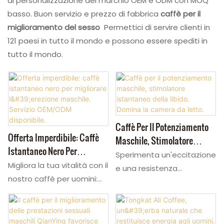
di personalizzazione del marchio OEM e ODM con MOQ
basso. Buon servizio e prezzo di fabbrica
caffè per il
miglioramento del sesso
Permettici di servire clienti in
121 paesi in tutto il mondo e possono essere spediti in
tutto il mondo.
Caffè Per Il Potenziamento
Offerta Imperdibile: Caffè
Maschile, Stimolatore
Istantaneo Nero Per
Istantaneo Della Libido.
Sperimenta un'eccitazione
Migliorare L'erezione
Migliora la tua vitalità con il
Domina La Camera Da Letto.
e una resistenza
Maschile. Servizio
nostro caffè per uomini:
istantanee con Male
OEM/ODM Disponibile.
una bevanda istantanea
Enhancement Coffee, la
discreta che agisce
soluzione ad azione rapida
efficacemente su
al gusto di latte per gli