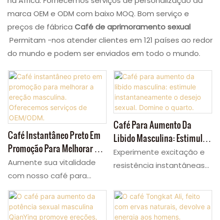
na África. Fornecemos serviços de personalização da
marca OEM e ODM com baixo MOQ. Bom serviço e
preços de fábrica
Café de aprimoramento sexual
Permitam -nos atender clientes em 121 países ao redor
do mundo e podem ser enviados em todo o mundo.
Café Para Aumento Da
Café Instantâneo Preto Em
Libido Masculina: Estimule
Promoção Para Melhorar A
Instantaneamente O Desejo
Experimente excitação e
Ereção Masculina.
Aumente sua vitalidade
Sexual. Domine O Quarto.
resistência instantâneas
Oferecemos Serviços De
com nosso café para
com o Male Enhancement
OEM/ODM.
homens — uma bebida
Coffee, a solução com
instantânea discreta que
sabor de latte de ação
combate a disfunção
rápida para homens.