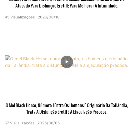
Atacado Para Disfunção Erétil E Para Melhorar A Intimidade.
45
Visualizações
2026
06
10
O Mel Black Horse, Número 1 Entre Os Homens E Originário Da Tailândia,
Trata A Disfunção Erétil E A Ejaculação Precoce.
67
Visualizações
2026
06
05