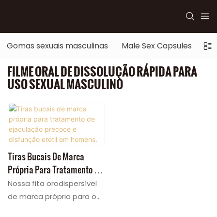
Gomas sexuais masculinas
Male Sex Capsules
Se
FILME ORAL DE DISSOLUÇÃO RÁPIDA PARA
USO SEXUAL MASCULINO
Tiras Bucais De Marca
Própria Para Tratamento De
Ejaculação Precoce E
Nossa fita orodispersível
Disfunção Erétil Em Homens.
de marca própria para o
tratamento da ejaculação