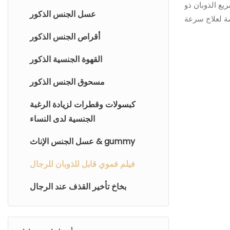
 الانتصاب
ع الذوبان ذو
عسل الجنس الذكور
لدى الرجال
صة لعلاج سرعة
ب لدى الرجال
أقراص الجنس الذكور
بدون ماء، ولا
القهوة الجنسية الذكور
لمعدة. بصفتنا
صنيع المعدات
مسحوق الجنس الذكور
 نقوم بتخصيص
و شريط علاج
كبسولات وقطرات لزيادة الرغبة
و شريط تعزيز
الجنسية لدى النساء
لفموية بجرعات
عسل الجنس الإناث & gummy
لشريط الفموي
يضمن استخدامه
فيلم فموي قابل للذوبان للرجال
 أي وقت. اختر
لذوبان، وامنح
بخاخ تأخير القذف عند الرجال
زة تنافسية من
ة. انضم إلينا
اليوم!