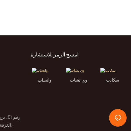
امسح الرمز للاستشارة
سكايب
وي تشات
واتساب
الغرفة رقم 2، الطابق التاسع، طريق راما 9،