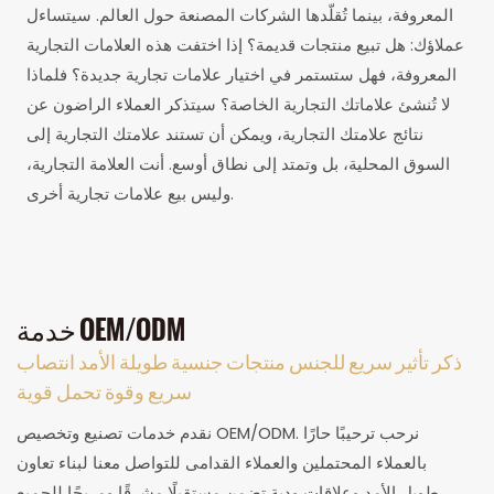
المعروفة، بينما تُقلّدها الشركات المصنعة حول العالم. سيتساءل
عملاؤك: هل تبيع منتجات قديمة؟ إذا اختفت هذه العلامات التجارية
المعروفة، فهل ستستمر في اختيار علامات تجارية جديدة؟ فلماذا
لا تُنشئ علاماتك التجارية الخاصة؟ سيتذكر العملاء الراضون عن
نتائج علامتك التجارية، ويمكن أن تستند علامتك التجارية إلى
السوق المحلية، بل وتمتد إلى نطاق أوسع. أنت العلامة التجارية،
وليس بيع علامات تجارية أخرى.
خدمة OEM/ODM
ذكر تأثير سريع للجنس منتجات جنسية طويلة الأمد انتصاب
سريع وقوة تحمل قوية
نقدم خدمات تصنيع وتخصيص OEM/ODM. نرحب ترحيبًا حارًا
بالعملاء المحتملين والعملاء القدامى للتواصل معنا لبناء تعاون
طويل الأمد وعلاقات ودية تضمن مستقبلًا مشرقًا ومربحًا للجميع.