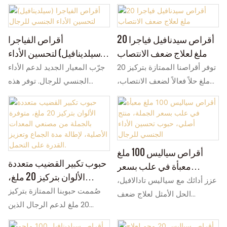
أقراص سيدنافيل فياجرا 20
أقراص الفياجرا
ملغ لعلاج ضعف الانتصاب
(سيلدينافيل) لتحسين الأداء
الجنسي للرجال
توفر أقراصنا الممتازة بتركيز 20
جرّب المعيار الجديد لدعم الأداء
ملغ حلاً فعالاً لضعف الانتصاب،
الجنسي للرجال. توفر هذه
حيث تعمل كدواء سريع المفعول.
الأقراص الغذائية للرجال طاقةً
تُحسّن هذه الأقراص الأداء
وأداءً جنسيًا فائقين. وباعتبارها
الجنسي والتحكم لدى الرجال.
أقراصًا ممتازة لتعزيز القدرة
مثالية للموزعين، نوفر كميات
الجنسية، فهي تضمن نتائج فعّالة
كبيرة من هذه الأقراص مع
وطويلة الأمد. إمكانية التخصيص
أقراص سياليس 100 ملغ
حبوب تكبير القضيب متعددة
إمكانية تخصيص التغليف بالكامل.
متاحة. تواصل معنا اليوم!
معبأة في علب بسعر
الألوان بتركيز 20 ملغ،
تواصلوا معنا لمعرفة أسعار هذه
الجملة، منتج أصلي، حبوب
عزز أدائك مع سياليس تادالافيل،
متوفرة بالجملة من مصنعي
الأقراص الفعّالة لتحسين الأداء
صُممت حبوبنا الممتازة بتركيز
تحسين الأداء الجنسي
الحل الأمثل لعلاج ضعف
المعدات الأصلية، لإطالة مدة
الجنسي للرجال.
20 ملغ لدعم الرجال الذين
للرجال
الانتصاب، للحصول على انتصاب
الجماع وتعزيز القدرة على
يعانون من مشاكل في الأداء
أقوى يدوم لفترة أطول وتأخير