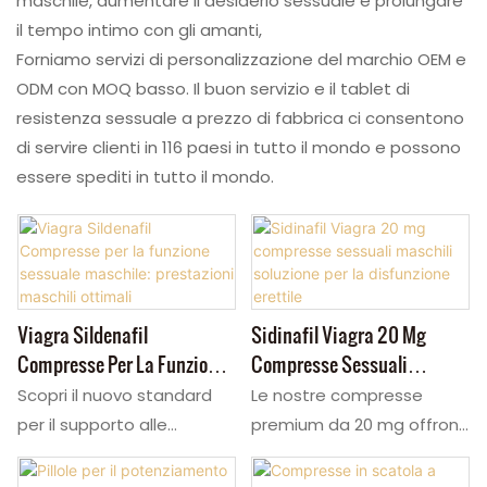
maschile, aumentare il desiderio sessuale e prolungare
il tempo intimo con gli amanti,
Forniamo servizi di personalizzazione del marchio OEM e
ODM con MOQ basso. Il buon servizio e il tablet di
resistenza sessuale a prezzo di fabbrica ci consentono
di servire clienti in 116 paesi in tutto il mondo e possono
essere spediti in tutto il mondo.
Viagra Sildenafil
Sidinafil Viagra 20 Mg
Compresse Per La Funzione
Compresse Sessuali
Sessuale Maschile:
Maschili Soluzione Per La
Scopri il nuovo standard
Le nostre compresse
Prestazioni Maschili
Disfunzione Erettile
per il supporto alle
premium da 20 mg offrono
Ottimali
prestazioni maschili.
una soluzione affidabile
Queste compresse di
per la DE, agendo come un