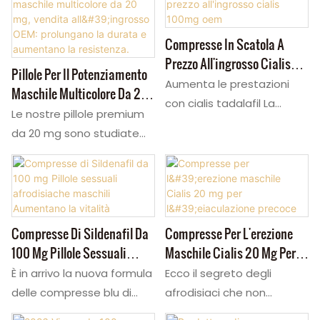
integratori per uomini
farmaco ad azione rapida.
offrono energia e
Queste compresse per la
Compresse In Scatola A
prestazioni maschili di
disfunzione erettile
Prezzo All'ingrosso Cialis
Pillole Per Il Potenziamento
altissimo livello. Come
migliorano le prestazioni e
100mg Oem
Aumenta le prestazioni
Maschile Multicolore Da 20
pillole booster per la virilità
il controllo maschile. Ideali
con cialis tadalafil La
Mg, Vendita All'ingrosso
di prima qualità,
per i rivenditori, forniamo
Le nostre pillole premium
soluzione numero uno ED
OEM: Prolungano La Durata
garantiscono risultati
grandi quantità di queste
da 20 mg sono studiate
per erezioni più forti più
E Aumentano La Resistenza.
potenti e duraturi.
compresse maschili in
per supportare gli uomini
durature e l'eiaculazione
Possibilità di
confezioni
che affrontano problemi di
ritardata il nostro
personalizzazione.
completamente
prestazioni sessuali,
imballaggio
Contattaci oggi stesso!
personalizzabili.
offrendo risultati rapidi e
personalizzabile diretto in
Contattateci per
affidabili. Formulate con
Compresse Di Sildenafil Da
Compresse Per L'erezione
fabbrica offre una qualità
conoscere i prezzi di
Butea Superba
100 Mg Pillole Sessuali
Maschile Cialis 20 Mg Per
premium a prezzi
queste efficaci pillole per
thailandese naturale e
Afrodisiache Maschili
L'eiaculazione Precoce
È in arrivo la nuova formula
Ecco il segreto degli
all'ingrosso perfetti per gli
le prestazioni maschili.
ingredienti erboristici di
Aumentano La Vitalità
delle compresse blu di
afrodisiaci che non
uomini in cerca di risultati
alta qualità,
Sildenafil da 100 mg e delle
conoscevi! Le compresse
rapidi in 30 minuti e le