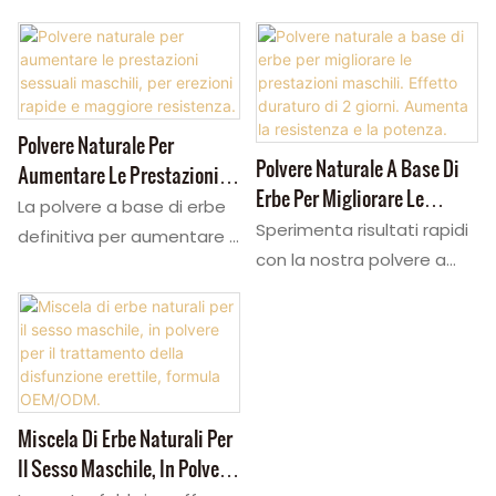
Sessuali Più Lunghi.
personalizzata per le
sfusa. Questa potente
prestazioni sessuali
polvere a base di erbe per
maschili. Questo booster
aumentare il desiderio
maschile avanzato
sessuale combina i più
combina una potente
Polvere Naturale Per
potenti afrodisiaci naturali
Polvere Naturale A Base Di
polvere a base di erbe che
Aumentare Le Prestazioni
per risultati rapidi. Come
Erbe Per Migliorare Le
stimola il desiderio per una
Sessuali Maschili, Per
polvere premium per una
La polvere a base di erbe
Prestazioni Maschili. Effetto
maggiore resistenza.
Sperimenta risultati rapidi
Erezioni Rapide E Maggiore
forte energia maschile,
definitiva per aumentare il
Duraturo Di 2 Giorni.
Sperimenta la polvere
con la nostra polvere a
Resistenza.
agisce sulla salute
desiderio sessuale
Aumenta La Resistenza E La
definitiva per un'energia e
base di erbe per
sessuale e sulle esigenze
maschile. Questo booster
Potenza.
una resistenza maschili
aumentare il desiderio.
specifiche degli uomini.
maschile fornisce energia
eccezionali. Questa
Questo booster maschile
Ideale per capsule o
istantanea e resistenza
soluzione premium per la
fornisce una forte energia
bevande, personalizziamo
duratura. Una polvere pura
salute sessuale maschile
in 30 minuti, con un effetto
le formule per il tuo
per una forte energia
Miscela Di Erbe Naturali Per
è la chiave per prestazioni
che dura fino a 48 ore. Una
mercato.
maschile, supporta la
Il Sesso Maschile, In Polvere
sessuali maschili di livello
polvere di alta qualità per
salute sessuale maschile.