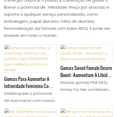
a energia corporal, o paixão e a liberação de gases a
liberar o potencial de felicidade. Preço por atacado e
suporte a qualquer serviço personalizado, como
embalagem, papel alumínio, folha de alumínio,
Personalização da fórmula com baixo MOQ. E pode ser
enviado em todo o mundo.
Gomas Sweet Female Desire
Boost – Aumentam A Libido E
Gomas Para Aumentar A
A Energia Feminina
Nossas gomas Pink Kitty
Intimidade Feminina Com
Honey for Her combinam
Gatinho Rosa (OEM/ODM)
Desbloqueie o potencial
Maca e Damiana para
Para Melhorar A Libido E O
da sua marca com nossas
aumentar a libido e a
Desejo.
gomas para libido
energia feminina de forma
feminina. Essas gomas