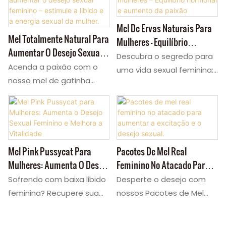
natural. Este discreto Mel
para aumento da
Secreto para Mulheres
sensualidade feminina
Mel De Ervas Naturais Para
oferece um sabor
combinam maca e
Mel Totalmente Natural Para
Mulheres – Equilíbrio
delicioso com resultados
damiana para estimular
Aumentar O Desejo Sexual
Hormonal E Aumento Da
poderosos. Como fábrica,
Descubra o segredo para
naturalmente o desejo e a
Feminino – Estimule A Libido
Acenda a paixão com o
Paixão
oferecemos
uma vida sexual feminina:
excitação. Deliciosas
E A Energia Sexual Da
nosso mel de gatinha
personalização completa
uma mistura de Mel Pink
gomas para aumentar a
Mulher.
rosa, um potente
para sua marca Pink Pussy
Kitty com Pueraria Branca
libido feminina, ideais para
estimulante da libido. Este
Cat Honey — ajuste
e Ginseng. Este mel, ideal
o dia a dia, para promover
mel totalmente natural
fórmulas, potência e
para aumentar a libido,
intimidade e bem-estar.
para ela aumenta a
embalagens para criar seu
estimula o estrogênio,
Como fábrica OEM/ODM,
excitação e a energia.
Mel Pink Pussycat Para
Pacotes De Mel Real
produto exclusivo Honey
despertando a paixão e a
nós damos poder à sua
Conhecido como o melhor
Mulheres: Aumenta O Desejo
Feminino No Atacado Para
Pack Sex for Woman.
lubrificação natural.
marca — personalize
mel para o sexo feminino
Sexual Feminino E Melhora A
Aumentar A Excitação E O
Experimente o Mel Pink
Sofrendo com baixa libido
Desperte o desejo com
fórmulas, potência e
e o mel secreto para
Vitalidade
Desejo Sexual.
Pussycat hoje mesmo!
feminina? Recupere sua
nossos Pacotes de Mel
embalagens para o seu
mulheres, o nosso mel de
Opções OEM disponíveis.
paixão com o Mel Gatinha
Real Feminino no Atacado
suplemento exclusivo de
gatinha rosa proporciona
Rosa, o melhor mel para
— o mel definitivo para