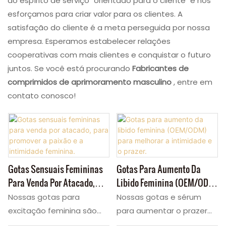
ao espírito de serviço "orientado para o cliente" e nos
esforçamos para criar valor para os clientes. A
satisfação do cliente é a meta perseguida por nossa
empresa. Esperamos estabelecer relações
cooperativas com mais clientes e conquistar o futuro
juntos. Se você está procurando
Fabricantes de
comprimidos de aprimoramento masculino
, entre em
contato conosco!
Gotas Sensuais Femininas
Gotas Para Aumento Da
Para Venda Por Atacado,
Libido Feminina (OEM/ODM)
Para Promover A Paixão E A
Para Melhorar A Intimidade
Nossas gotas para
Nossas gotas e sérum
Intimidade Feminina.
E O Prazer.
excitação feminina são
para aumentar o prazer
formuladas para
são formulados para