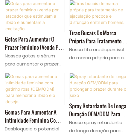
despertar o desejo e
despertar o desejo
aprofundar a conexão em
feminino e intensificar a
todos os momentos.
intimidade sob demanda.
Como fabricantes
Como fabricantes
Tiras Bucais De Marca
Gotas Para Aumentar O
OEM/ODM, oferecemos
OEM/ODM, criamos gotas
Própria Para Tratamento De
Prazer Feminino (venda Por
gotas hormonais
afrodisíacas femininas
Ejaculação Precoce E
Nossa fita orodispersível
Atacado) Que Estimulam A
portáteis para mulheres
portáteis que se integram
Nossas gotas e sérum
Disfunção Erétil Em Homens.
de marca própria para o
Libido E Aumentam A
que se encaixam
facilmente às
para aumentar o prazer
tratamento da ejaculação
Excitação.
perfeitamente em um
preliminares,
são formulados para
precoce e disfunção erétil
encontro romântico,
aprofundando a conexão
despertar o desejo
em homens age mais
desde as preliminares até
e incentivando-a a iniciar
instantaneamente. Como
rápido — sem água, sem
o desejo de intimidade.
a intimidade. Essas gotas
fábrica OEM/ODM,
causar desconforto
Essas gotas para o prazer
para libido feminina
oferecemos gotas
Spray Retardante De Longa
estomacal. Como fábrica
Gomas Para Aumentar A
feminino intensificam o
amplificam a sensação,
afrodisíacas femininas
Duração OEM/ODM Para
OEM/ODM, personalizamos
Intimidade Feminina Com
toque, amplificam as
intensificam o toque e
personalizáveis, portáteis,
Prolongar O Prazer Durante
sua fita oral, fita para
Nosso spray retardante
Gatinho Rosa (OEM/ODM)
sensações e
enriquecem cada
fáceis de usar e
Desbloqueie o potencial
O Sexo
disfunção erétil ou fita oral
de longa duração para