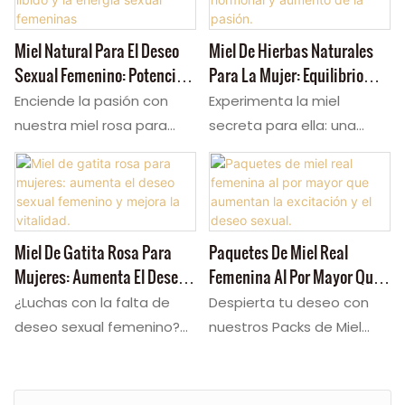
femenina de forma
sensualidad femenina
natural. Esta discreta miel
combinan maca y
Miel Natural Para El Deseo
Miel De Hierbas Naturales
secreta para mujeres
damiana para aumentar
Sexual Femenino: Potencia
Para La Mujer: Equilibrio
ofrece un delicioso sabor
de forma natural el deseo
La Libido Y La Energía
Hormonal Y Aumento De La
con resultados potentes.
Enciende la pasión con
Experimenta la miel
y la excitación. Unas
Sexual Femeninas
Pasión.
Como fábrica, ofrecemos
nuestra miel rosa para
secreta para ella: una
deliciosas gomitas para
personalización OEM
gatitas, un potente
mezcla de Miel Pink
potenciar la libido
completa para su marca
potenciador de la libido.
Pussycat con Pueraria
femenina, ideales para la
Pink Pussy Cat Honey:
Esta miel totalmente
Blanca y Ginseng. Este
intimidad diaria y el
ajuste las fórmulas, la
natural para ella aumenta
paquete de miel para el
bienestar. Como fábrica
potencia y el empaque
la excitación y la energía.
sexo femenino estimula el
Miel De Gatita Rosa Para
Paquetes De Miel Real
OEM/ODM, potenciamos tu
para crear su producto
Conocida como la miel
estrógeno, despertando
Mujeres: Aumenta El Deseo
Femenina Al Por Mayor Que
marca: personalizamos las
exclusivo Honey Pack Sex
definitiva para el sexo
la pasión y la hidratación
Sexual Femenino Y Mejora
Aumentan La Excitación Y El
¿Luchas con la falta de
Despierta tu deseo con
fórmulas, la potencia y el
for Woman.
femenino y la miel secreta
natural. ¡Prueba la Miel Pink
La Vitalidad.
Deseo Sexual.
deseo sexual femenino?
nuestros Packs de Miel
empaque para tu
para mujeres, nuestra miel
Pussycat hoy mismo!
Recupera tu pasión con
Real Femenina al por
suplemento exclusivo para
rosa para gatitas ofrece
Opciones OEM disponibles.
Miel de Gatita Rosa, el
Mayor: la miel sexual
el equilibrio íntimo. Lanza
resultados deliciosos.
paquete de miel definitivo
femenina definitiva para