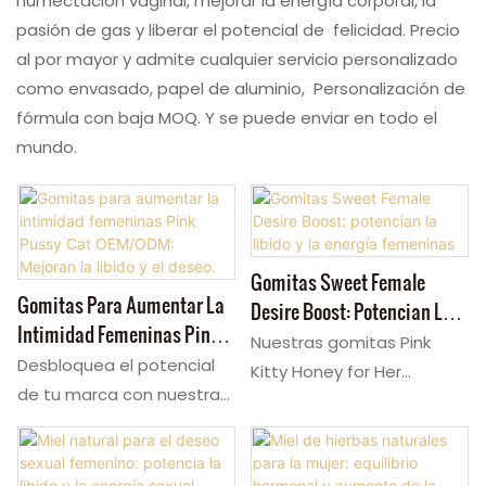
humectación vaginal, mejorar la energía corporal, la
pasión de gas y liberar el potencial de felicidad. Precio
al por mayor y admite cualquier servicio personalizado
como envasado, papel de aluminio, Personalización de
fórmula con baja MOQ. Y se puede enviar en todo el
mundo.
Gomitas Sweet Female
Gomitas Para Aumentar La
Desire Boost: Potencian La
Intimidad Femeninas Pink
Libido Y La Energía
Nuestras gomitas Pink
Pussy Cat OEM/ODM:
Desbloquea el potencial
Femeninas
Kitty Honey for Her
Mejoran La Libido Y El Deseo.
de tu marca con nuestras
combinan maca y
gomitas para la libido
damiana para potenciar la
femenina. Estas gomitas
libido y la energía
potenciadoras de la