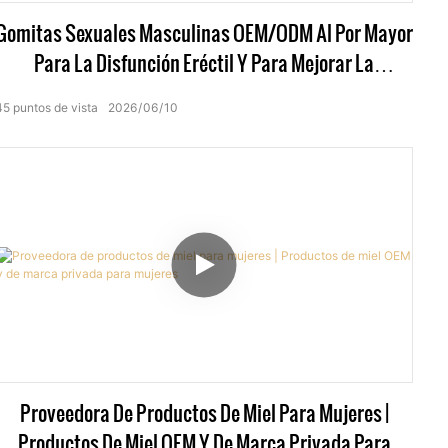
Gomitas Sexuales Masculinas OEM/ODM Al Por Mayor
Para La Disfunción Eréctil Y Para Mejorar La
Intimidad.
45
puntos de vista
2026
06
10
Proveedora De Productos De Miel Para Mujeres |
Productos De Miel OEM Y De Marca Privada Para