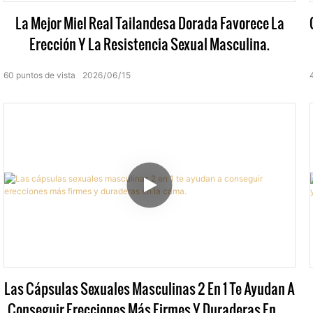
La Mejor Miel Real Tailandesa Dorada Favorece La
Erección Y La Resistencia Sexual Masculina.
60
puntos de vista
2026
06
15
Las Cápsulas Sexuales Masculinas 2 En 1 Te Ayudan A
Conseguir Erecciones Más Firmes Y Duraderas En La