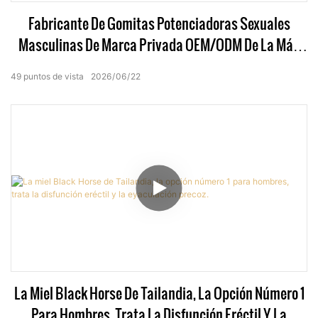
Fabricante De Gomitas Potenciadoras Sexuales
Masculinas De Marca Privada OEM/ODM De La Más
Alta Calidad Para Venta Al Por Mayor.
49
puntos de vista
2026
06
22
La Miel Black Horse De Tailandia, La Opción Número 1
Para Hombres, Trata La Disfunción Eréctil Y La