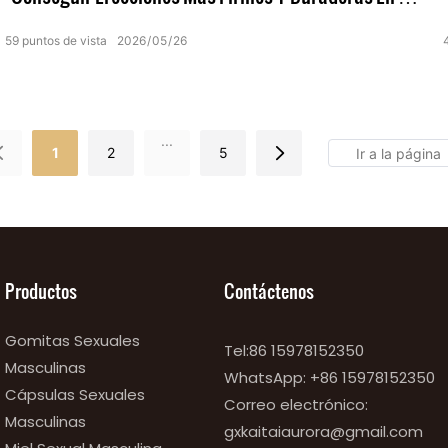
Cama.
59
puntos de vista
2026
05
26
...
1
2
5
Productos
Contáctenos
Gomitas Sexuales
Tel:86 15978152350
Masculinas
WhatsApp:
+86 15978152350
Cápsulas Sexuales
Correo electrónico:
Masculinas
gxkaitaiaurora@gmail.com