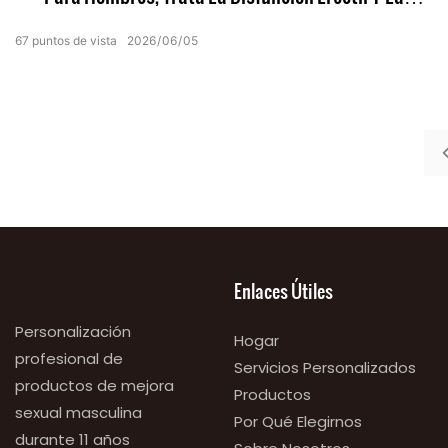
Eyaculación Precoz.
67
puntos de vista
2026
06
05
Enlaces Útiles
Personalización
Hogar
profesional de
Servicios Personalizados
productos de mejora
Productos
sexual masculina
Por Qué Elegirnos
durante 11 años