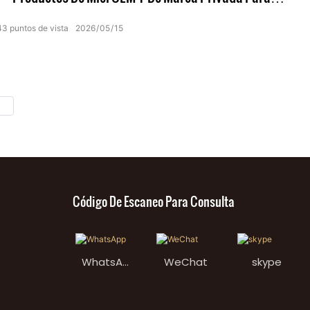
Mujeres
43
puntos de vista
2026
05
15
Código De Escaneo Para Consulta
WhatsAp
WeChat
skype
p