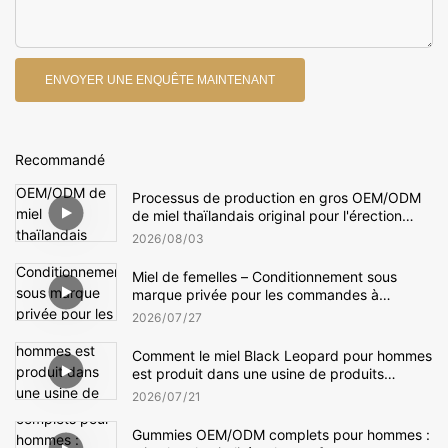
ENVOYER UNE ENQUÊTE MAINTENANT
Recommandé
Processus de production en gros OEM/ODM
de miel thaïlandais original pour l'érection
masculine
2026
08
03
Miel de femelles – Conditionnement sous
marque privée pour les commandes à
l'exportation
2026
07
27
Comment le miel Black Leopard pour hommes
est produit dans une usine de produits
d'amélioration masculine
2026
07
21
Gummies OEM/ODM complets pour hommes :