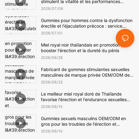
stimulent la vitalité et les performances
sexuelles
2026
07
08
Gummies pour hommes contre la dysfonction
érectile et l'éjaculation précoce : service
OEM/ODM complet
2026
07
01
Miel royal noir thaïlandais en promotion pour
booster l'érection et la dureté du pénis
2026
06
26
Fabricant de gommes stimulantes sexuelles
masculines de marque privée OEM/ODM de
premier plan pour la vente en gros
2026
06
22
Le meilleur miel royal doré de Thaïlande
favorise l'érection et l'endurance sexuelles
masculines.
2026
06
15
Gummies sexuels masculins OEM/ODM en
gros pour les troubles de l'érection et
l'amélioration de l'intimité
2026
06
10