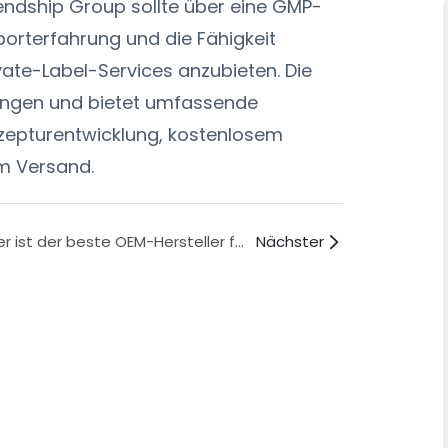
iendship Group sollte über eine GMP-
xporterfahrung und die Fähigkeit
ate-Label-Services anzubieten. Die
erungen und bietet umfassende
zepturentwicklung, kostenlosem
m Versand.
Wer ist der beste OEM-Hersteller für Tabletten zur Steigerung des sexuellen Wohlbefindens?
Nächster