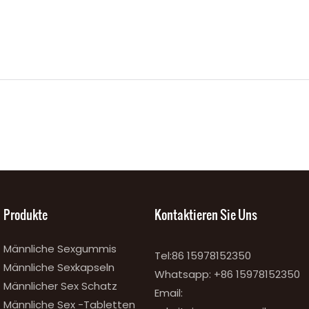
Produkte
Kontaktieren Sie Uns
Männliche Sexgummis
Tel:86 15978152350
Männliche Sexkapseln
Whatsapp:
+86 15978152350
Männlicher Sex Schatz
Email:
Männliche Sex -Tabletten