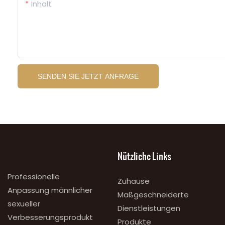
Inhalt
SENDEN SIE JETZT ANFRAGE
Nützliche Links
Professionelle
Zuhause
Anpassung männlicher
Maßgeschneiderte
sexueller
Dienstleistungen
Verbesserungsprodukt
Produkte