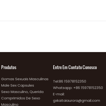
Produtos
Entre Em Contato Conosco
Gomas Sexuais Masculinas
Tel:86 15978152350
Male Sex Capsules
Whatsapp:
+86 15978152350
Sexo Masculino, Querida
E-mail:
Comprimidos De Sexo
gxkaitaiaurora@gmail.com
Masculino