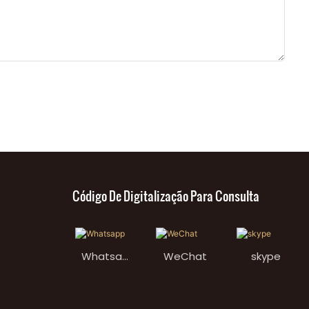
Código De Digitalização Para Consulta
Whatsap
WeChat
skype
p