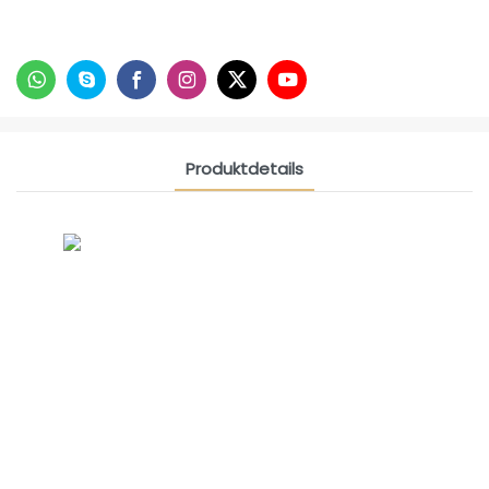
Produktdetails
CONTACT US NOW
Siam Freundschaftsgruppe
Internationale Vertriebsleiterin
Celina
WhatsApp: +86 15978152350