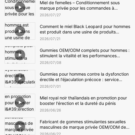
Miel de femelles – Conditionnement sous
marque privée pour les commandes à
l'exportation
2026
07
27
Comment le miel Black Leopard pour hommes
est produit dans une usine de produits
d'amélioration masculine
2026
07
21
Gummies OEM/ODM complets pour hommes :
stimulent la vitalité et les performances
sexuelles
2026
07
08
Gummies pour hommes contre la dysfonction
érectile et l'éjaculation précoce : service
OEM/ODM complet
2026
07
01
Miel royal noir thaïlandais en promotion pour
booster l'érection et la dureté du pénis
2026
06
26
Fabricant de gommes stimulantes sexuelles
masculines de marque privée OEM/ODM de
premier plan pour la vente en gros
2026
06
22