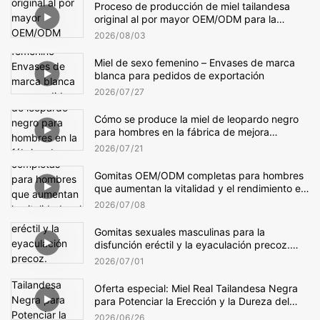
Proceso de producción de miel tailandesa
original al por mayor OEM/ODM para la
erección masculina
2026
08
03
Miel de sexo femenino – Envases de marca
blanca para pedidos de exportación
2026
07
27
Cómo se produce la miel de leopardo negro
para hombres en la fábrica de mejora
masculina
2026
07
21
Gomitas OEM/ODM completas para hombres
que aumentan la vitalidad y el rendimiento en
la cama.
2026
07
08
Gomitas sexuales masculinas para la
disfunción eréctil y la eyaculación precoz.
Ofrecemos servicio completo de fabricación
2026
07
01
OEM/ODM.
Oferta especial: Miel Real Tailandesa Negra
para Potenciar la Erección y la Dureza del
Pene
2026
06
26