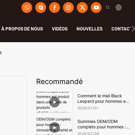
À PROPOS DE NOUS
VIDÉOS
NOUVELLES
CONTACT
s
Recommandé
Comment le miel Black
Leopard pour hommes est
produit dans une usine de
2026
07
21
produits d'amélioration
masculine
Gummies OEM/ODM
complets pour hommes :
stimulent la vitalité et les
2026
07
08