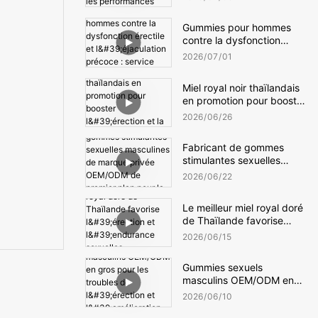
performances sexuelles
Gummies pour hommes
contre la dysfonction
érectile et l'éjaculation
2026
07
01
précoce : service
OEM/ODM complet
Miel royal noir thaïlandais
en promotion pour booster
l'érection et la dureté du
2026
06
26
pénis
Fabricant de gommes
stimulantes sexuelles
masculines de marque
2026
06
22
privée OEM/ODM de
premier plan pour la vente
Le meilleur miel royal doré
en gros
de Thaïlande favorise
l'érection et l'endurance
2026
06
15
sexuelles masculines.
Gummies sexuels
masculins OEM/ODM en
gros pour les troubles de
2026
06
10
l'érection et l'amélioration