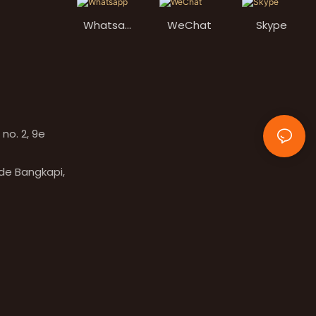
Whatsap
WeChat
Skype
p
no. 2, 9e
 de Bangkapi,