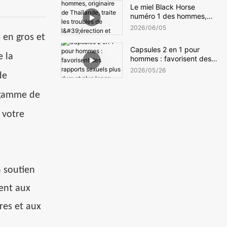
de l'intimité
Le miel Black Horse
numéro 1 des hommes,
originaire de Thaïlande,
2026
06
05
traite les troubles de
 en gros et
l'érection et l'éjaculation
Capsules 2 en 1 pour
précoce.
e la
hommes : favorisent des
rapports sexuels plus durs
2026
05
26
de
et plus longs.
e gamme de
 votre
n soutien
ient aux
res et aux