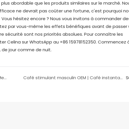
plus abordable que les produits similaires sur le marché. No
icace ne devrait pas coûter une fortune, c'est pourquoi n
s. Vous hésitez encore ? Nous vous invitons à commander de
statez par vous-même les effets bénéfiques avant de passer
 sécurité sont nos priorités absolues. Pour connaître les
ntacter Celina sur WhatsApp au +86 15978152350. Commencez 
 de jour comme de nuit.
Gagnez en puissance et en confiance ! Maxx Merry Honey : Ravivez la passion avec votre partenaire !
Café stimulant masculin OEM | Café instantané de marque privée pour l&#39;énergie et l&#39;endurance
S