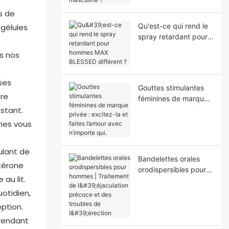
masculine ?
s de
Qu'est-ce qui rend le
 gélules
spray retardant pour
hommes MAX
ns nos
BLESSED différent ?
ses
Gouttes stimulantes
tre
féminines de marque
stant.
privée : excitez-la et
faites l’amour avec
n’importe qui.
ulant de
Bandelettes orales
stérone
orodispersibles pour
au lit.
hommes | Traitement
de l'éjaculation
otidien,
précoce et des
ption.
troubles de l'érection
 rendant