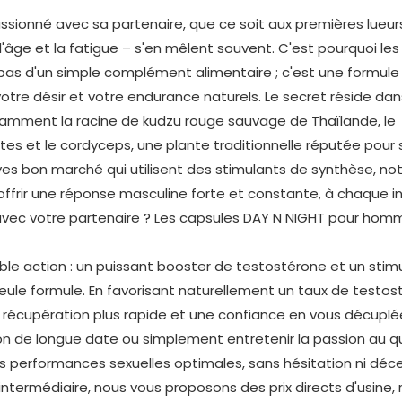
ionné avec sa partenaire, que ce soit aux premières lueur
, l'âge et la fatigue – s'en mêlent souvent. C'est pourquoi les
 pas d'un simple complément alimentaire ; c'est une formule
otre désir et votre endurance naturels. Le secret réside da
tamment la racine de kudzu rouge sauvage de Thaïlande, le
es et le cordyceps, une plante traditionnelle réputée pour 
ves bon marché qui utilisent des stimulants de synthèse, no
ffrir une réponse masculine forte et constante, à chaque in
ble action : un puissant booster de testostérone et un stim
eule formule. En favorisant naturellement un taux de testo
écupération plus rapide et une confiance en vous décuplée 
on de longue date ou simplement entretenir la passion au qu
s performances sexuelles optimales, sans hésitation ni déce
ermédiaire, nous vous proposons des prix directs d'usine,