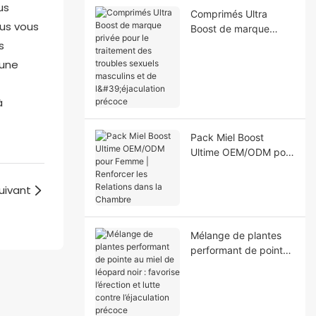
us
Comprimés Ultra
ous vous
Boost de marque
privée pour le
s
traitement des
 une
troubles sexuels
masculins et de
à
l'éjaculation précoce
Pack Miel Boost
Ultime OEM/ODM pour
Femme | Renforcer les
Relations dans la
uivant
Chambre
Mélange de plantes
performant de pointe
au miel de léopard
noir : favorise
l’érection et lutte
contre l’éjaculation