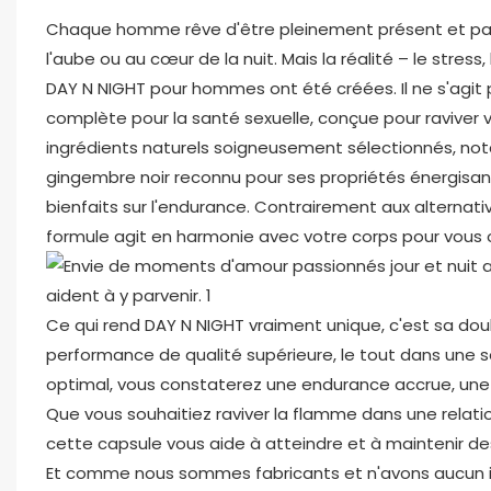
Chaque homme rêve d'être pleinement présent et pass
l'aube ou au cœur de la nuit. Mais la réalité – le stress
DAY N NIGHT pour hommes ont été créées. Il ne s'agit
complète pour la santé sexuelle, conçue pour raviver v
ingrédients naturels soigneusement sélectionnés, no
gingembre noir reconnu pour ses propriétés énergisant
bienfaits sur l'endurance. Contrairement aux alternati
formule agit en harmonie avec votre corps pour vous o
Ce qui rend DAY N NIGHT vraiment unique, c'est sa dou
performance de qualité supérieure, le tout dans une s
optimal, vous constaterez une endurance accrue, une r
Que vous souhaitiez raviver la flamme dans une relati
cette capsule vous aide à atteindre et à maintenir de
Et comme nous sommes fabricants et n'avons aucun int