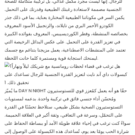
للرجال. إنها ليست مجرد مكمل غذائي، بل تركيبة متكاملة للصحة
الجنسية مصممة لاستعادة رغبتك الطبيعية وقدرتك على التحمل.
يكمن السر في مكوناتنا الطبيعية المختارة بعناية، بما في ذلك جذر
الكودزو الأحمر البري من تايلاند، والزنجبيل الأسود المعروف
بخصائصه المنشطة، وفطر الكورديسيبس، المعروف بفوائده الكبيرة
في تعزيز القدرة على التحمل. على عكس البدائل الرخيصة التي
تعتمد على المنشطات الاصطناعية، يعمل مزيجنا بتناغم مع جسمك
ليمنحك استجابة قوية ومستمرة كلما حانت اللحظة.
ما يُميّز DAY N NIGHT حقًا هو أنه يعمل كمُعزز قوي للتستوستيرون
ومُحسّن أداء جنسي فائق في تركيبة واحدة. بدعمه لمستويات
التستوستيرون الصحية بشكل طبيعي، ستلاحظ تحسّنًا في القدرة
على التحمّل، وسرعة في التعافي، وثقة أكبر في العلاقة الحميمة.
سواءً كنت ترغب في إحياء علاقة طويلة الأمد أو ببساطة الحفاظ على
شرارة الحب يومًا بعد يوم، تُساعدك هذه الكبسولة على الوصول إلى