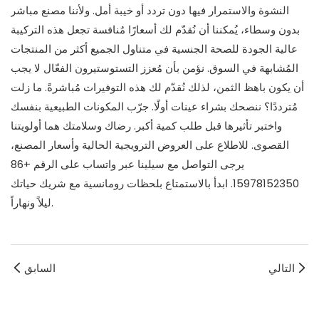
النشوة والاستمرار فيها دون تردد أو خيبة أمل. ولأننا مصنع مباشر
بدون وسطاء، يُمكننا أن نُقدّم لك أسعارًا مُنافسة تجعل هذه التركيبة
عالية الجودة للصحة الجنسية في متناول الجميع أكثر من المنتجات
المُشابهة في السوق. نؤمن بأن مُعزز التستوستيرون الفعّال لا يجب
أن يكون باهظ الثمن، لذلك نُقدّم لك هذه التوفيرات مُباشرةً. ما زلت
مُترددًا؟ ننصحك بشراء عينات أولًا. جرّب المكونات الطبيعية بنفسك
واختبر تأثيرها قبل طلب كمية أكبر. رضاك ​​وسلامتك هما أولويتنا
القصوى. للاطلاع على العروض الترويجية الحالية وأسعار المصنع،
يرجى التواصل مع سيلينا عبر واتساب على الرقم +86
15978152350. ابدأ بالاستمتاع بلحظات رومانسية مع شريك حياتك
ليلاً ونهاراً.
التالي
السابق