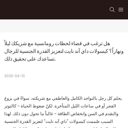
هل ترغب في قضاء لحظات رومانسية مع شريكك ليلاً 
ونهاراً؟ كبسولات داي آند نايت لتعزيز القدرة الجنسية للرجال 
تساعدك على تحقيق ذلك.
2026-04-10
يحلم كل رجل بالتواجد الكامل والعاطفي مع شريكته، سواءً في بزوغ
الفجر أو في ساعات الليل المتأخرة. لكنّ ضغوط الحياة - كالتوتر
والتقدم في السن وانخفاض الطاقة - غالباً ما تحول دون ذلك. لهذا
السبب صُممت كبسولات "داي آند نايت" لتعزيز القدرة الجنسية