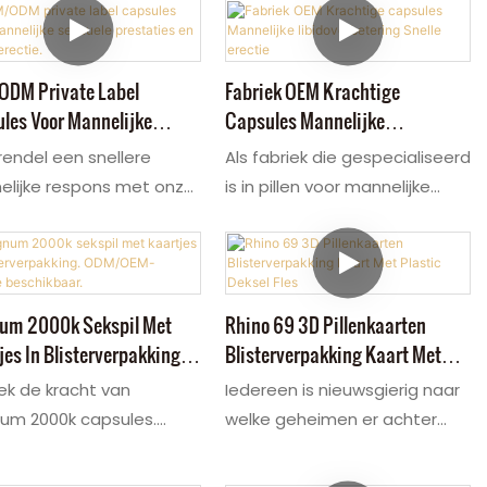
DM Private Label
Fabriek OEM Krachtige
les Voor Mannelijke
Capsules Mannelijke
ele Prestaties En Snelle
Libidoverbetering Snelle Erectie
endel een snellere
Als fabriek die gespecialiseerd
e.
lijke respons met onze
is in pillen voor mannelijke
le voor seksuele
seksuele verbetering, bieden
dheid. Deze capsule,
wij blistercapsules in bulk aan
kt met natuurlijke
en passen wij de verpakking
diënten, stimuleert de
aan voor onze klanten. Onze
m 2000k Sekspil Met
Rhino 69 3D Pillenkaarten
steronproductie en
capsules gebruiken een pure
jes In Blisterverpakking.
Blisterverpakking Kaart Met
tert de prestaties, en
kruidenformule met onder
EM-Service Beschikbaar.
Plastic Deksel Fles
k de kracht van
Iedereen is nieuwsgierig naar
 voor een snelle erectie
andere maca en ginseng om
um 2000k capsules.
welke geheimen er achter
ngdurig
mannen een krachtige
formule is ontwikkeld
deze kleine pillen schuilgaan?
udingsvermogen. Ideaal
verbetering van het libido en
krachtige resultaten en
Wij zijn gespecialiseerd in het
private labeling.
erectieondersteuning te