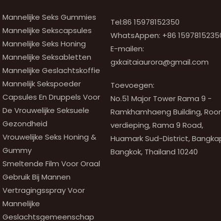
Mannelijke Seks Gummies
Tel:86 15978152350
Mannelijke Sekscapsules
WhatsAppen:
+86 1597815235
Mannelijke Seks Honing
E-mailen:
Mannelijke Seksabletten
gxkaitaiaurora@gmail.com
Mannelijke Geslachtskoffie
Mannelijk Sekspoeder
Toevoegen:
Capsules En Druppels Voor
No.51 Major Tower Rama 9 -
De Vrouwelijke Seksuele
Ramkhamhaeng Building, Room
Gezondheid
verdieping, Rama 9 Road,
Vrouwelijke Seks Honing &
Huamark Sud-District, Bangkapi
Gummy
Bangkok, Thailand 10240
Smeltende Film Voor Oraal
Gebruik Bij Mannen
Vertragingsspray Voor
Mannelijke
Geslachtsgemeenschap