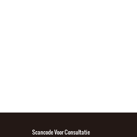
alle behoeften op het gebied
erverpakking en
Rechtstreeks van de fabriek,
van capsuleverpakkingen, of
ODM-opties. Uw merk, uw
verpakking op maat. Sterk
het nu gaat om papieren
s. Onze fabriek, uw
effect, geweldige prijs –
kaarten of plastic dozen, wij
s.
bestel nu!
kunnen het perfect verwerken
Scancode Voor Consultatie