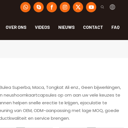
OVER ONS
VIDEOS
NIEUWS
CONTACT
FAQ
Bulea Superba, Maca, Tongkat Ali enz., Geen bijwerkingen,
 en neushoornkaartcapsules op om aan uw vele keuzes te
nen helpen snelle erectie te krijgen, ejaculatie te
rsteuning van OEM, ODM-aanpassing met lage MOQ, goede
uctkwaliteit en service brengen.