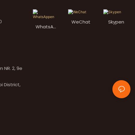
0
WeChat
Skypen
WhatsAp
pen
 NR. 2, 9e
 District,