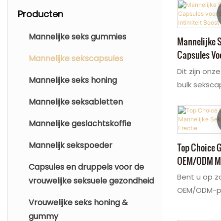
Producten
Mannelijke seks gummies
Mannelijke 
Capsules Voo
Mannelijke sekscapsules
Intimiteit B
Dit zijn onz
Mannelijke seks honing
bulk seksca
bijwerkingen
Mannelijke seksabletten
groothande
Mannelijke geslachtskoffie
mannelijke v
graag in gr
Mannelijk sekspoeder
Top Choice 
in. Met slec
OEM/ODM Ma
rijk aan Tha
Capsules en druppels voor de
Sekscapsules
Bent u op z
Tongkat Ali
vrouwelijke seksuele gezondheid
Erectie
OEM/ODM-pro
Weed-
Vrouwelijke seks honing &
mannelijke 
wortelvoedi
gummy
prestaties, 
het helpen u