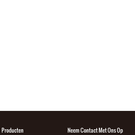
verbetering. Onze
blist
 Onze
testosteronoptimaliserende
OEM/
e fabriek biedt
capsules bevorderen energie
regel
op-oplossing voor
en libido. Volledig aanpasbare
succe
kkingsbehoeften
blisterverpakking en
len, van papieren
OEM/ODM-opties. Uw visie,
 plastic dozen.
onze fabriek.
Producten
Neem Contact Met Ons Op