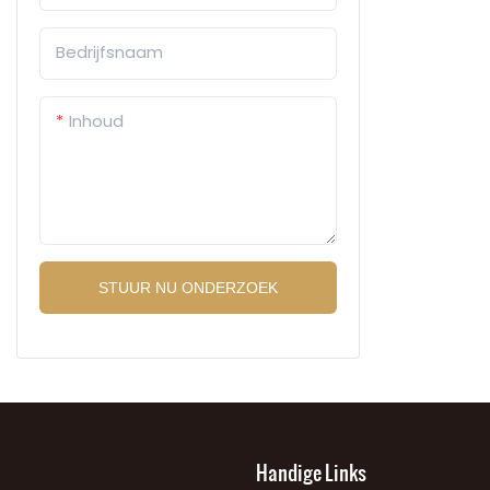
verpakking.
professionel
Bedrijfsnaam
een one-st
al uw verpa
Inhoud
voor sekspil
kaarten tot
STUUR NU ONDERZOEK
Handige Links