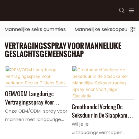
Mannelijke seks gummies
Mannelijke sekscapsules
VERTRAGINGSSPRAY VOOR MANNELIJKE
GESLACHTSGEMEENSCHAP
OEM/ODM Langdurige
Vertragingsspray Voor
Groothandel Verleng De
Verlengd Plezier Tijdens
Onze OEM/ODM-spray voor
Seksduur In De Slaapkamer
Seks
mannen met langdurige
Mannelijke Seksvertraging
Wil je je
werking vermindert de
Spray Voor Voortijdige
uithoudingsvermogen
gevoeligheid, waardoor de