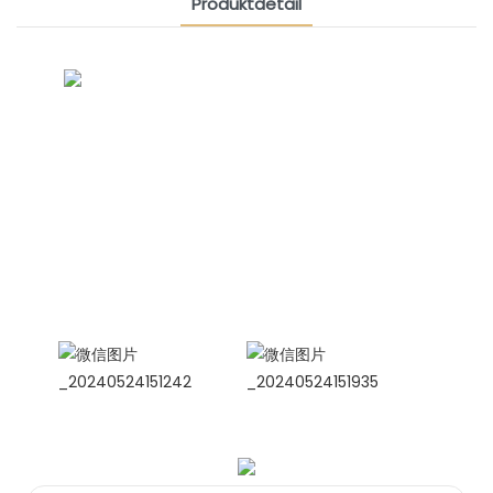
Produktdetail
CONTACT US NOW
Siam Freundschaftsgruppe
Internationale Vertriebsleiterin
Celina
WhatsApp: +86 15978152350
WhatsApp
WeChat