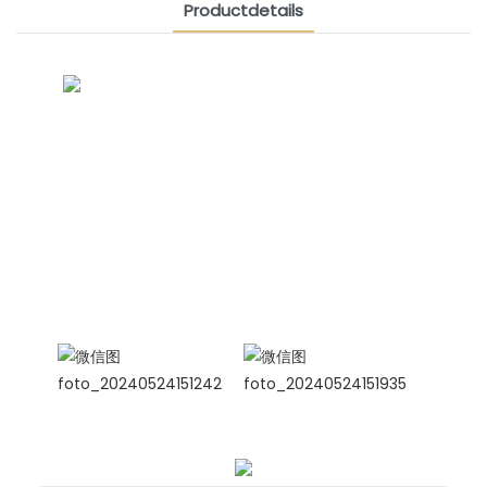
Productdetails
CONTACT US NOW
Siam Vriendschapsgroep
Internationale verkoopmanager
Celina
WhatsApp: +86 15978152350
WhatsApp
WeChat