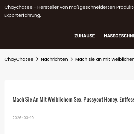
Chaychatee - Hersteller von maßgeschneiderten Produkte
Exporterfahrung.
ZUHAUSE
MASSGESCHNE
ChayChatee
Nachrichten
Mach sie an mit weibliche
Mach Sie An Mit Weiblichem Sex, Pussycat Honey, Entfess
2026-03-10