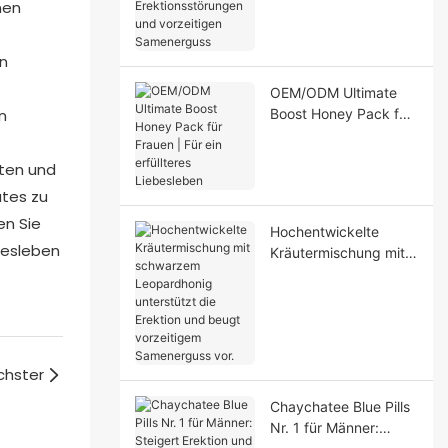
men
Erektionsstörungen
und vorzeitigen
Samenerguss
en
OEM/ODM Ultimate
n
Boost Honey Pack für
Frauen | Für ein
erfüllteres Liebesleben
aten und
utes zu
en Sie
Hochentwickelte
ebesleben
Kräutermischung mit
schwarzem
Leopardhonig
unterstützt die
Erektion und beugt
vorzeitigem
chster
Samenerguss vor.
Chaychatee Blue Pills
Nr. 1 für Männer: