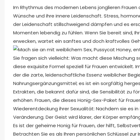
Im Rhythmus des modernen Lebens jonglieren Frauen of
Wünsche und ihre innere Leidenschaft. Stress, hormo
der Leidenschaft stillschweigend dämpfen und es ersch
Momenten lebendig zu fühlen. Wenn Sie bereit sind, Ih
erwecken, wartet ein sanftes und doch kraftvolles Ge
Sie fragen sich vielleicht: Was macht diese Mischung s
diese exquisite Formel speziell für Frauen entwickelt. 
der die zarte, leidenschaftliche Essenz weiblicher Begi
Nahrungsergänzungsmittel; es ist ein sorgfältig hergest
Extrakten, die bekannt dafür sind, die Sensibilität zu f
erhöhen. Frauen, die dieses Honig-Sex-Paket für Frau
Wiederentdeckung ihrer Sexualität: Nachdem sie es in 
Veränderung. Der Geist wird klarer, der Körper empfängl
Es ist der geheime Honig für Frauen, der hilft, Selbstv
Betrachten Sie es als Ihren persönlichen Schlüssel zur I