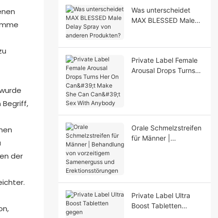
Was unterscheidet
enen
MAX BLESSED Male
lamme
Delay Spray von
anderen Produkten?
zu
Private Label Female
Arousal Drops Turns
Her On Can't Make
 wurde
She Can Can't Sex
With Anybody
Begriff,
Orale Schmelzstreifen
chen
für Männer |
u
Behandlung von
ten der
vorzeitigem
Samenerguss und
Erektionsstörungen
ichter.
Private Label Ultra
Boost Tabletten
on,
gegen