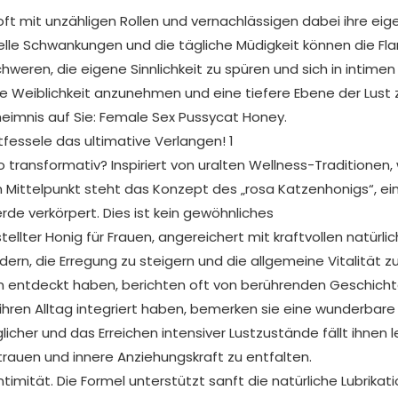
t mit unzähligen Rollen und vernachlässigen dabei ihre eig
nelle Schwankungen und die tägliche Müdigkeit können die F
weren, die eigene Sinnlichkeit zu spüren und sich in intimen
re Weiblichkeit anzunehmen und eine tiefere Ebene der Lust 
heimnis auf Sie: Female Sex Pussycat Honey.
o transformativ? Inspiriert von uralten Wellness-Traditionen,
Im Mittelpunkt steht das Konzept des „rosa Katzenhonigs“, ein 
erde verkörpert. Dies ist kein gewöhnliches
ellter Honig für Frauen, angereichert mit kraftvollen natürli
ördern, die Erregung zu steigern und die allgemeine Vitalität z
en entdeckt haben, berichten oft von berührenden Geschich
ihren Alltag integriert haben, bemerken sie eine wunderbare
icher und das Erreichen intensiver Lustzustände fällt ihnen le
ertrauen und innere Anziehungskraft zu entfalten.
ntimität. Die Formel unterstützt sanft die natürliche Lubrikati