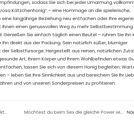
e Empfindungen, sodass Sie sich bei jeder Umarmung vollkom
l „rosa Kätzchenhonig“ – eine Hommage an die spielerische,
Sie eine langjährige Beziehung neu entfachen oder Ihre eigen
et Ihnen einen genussvollen Weg zu mehr Selbstbestimmung.
 Genießen Sie einfach täglich einen Beutel – rühren Sie ihn i
 ihn direkt aus der Packung. Sein natürlich süßer, blumiger
 Selbstfürsorge. Hergestellt aus reinen, natürlichen Zut
d gesunde Art, Ihrem Körper und Ihrem Wohlbefinden etwas G
 entfachen, lassen Sie sich von diesem Honig begleiten. Wart
 – leben Sie Ihre Sinnlichkeit aus und bereichern Sie Ihr Li
fahren und von unseren Sonderpreisen zu profitieren.
Nozzle Package Black Horse Honey für Erektionsprobleme. Schluss mit klebrigen Händen!
Möchtest du beim Sex die gleiche Power wie ein Nashorn haben? Dann probiere Rhino Kapseln für Männer!
Nä