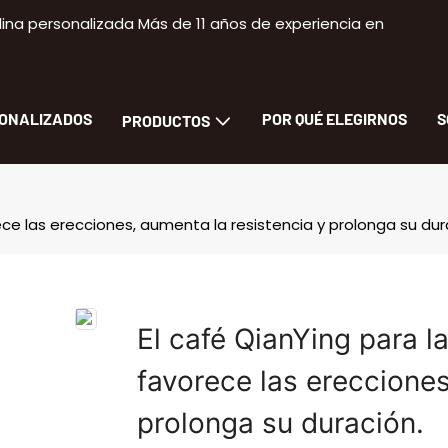
na personalizada Más de 11 años de experiencia en
SONALIZADOS
POR QUÉ ELEGIRNOS
S
PRODUCTOS
ece las erecciones, aumenta la resistencia y prolonga su dur
El café QianYing para l
favorece las erecciones
prolonga su duración.