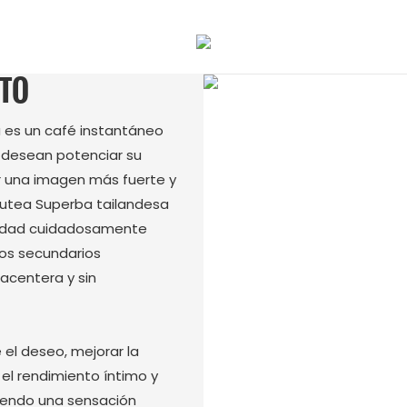
CTO
a es un café instantáneo
 desean potenciar su
r una imagen más fuerte y
utea Superba tailandesa
alidad cuidadosamente
tos secundarios
lacentera y sin
el deseo, mejorar la
r el rendimiento íntimo y
viendo una sensación