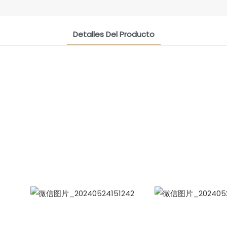
Detalles Del Producto
CONTACT US NOW
Grupo De Amistad De Siam
Celina, Gerente de Ventas Internacionale
WhatsApp: +86 15978152350
WhatsApp
WeCha