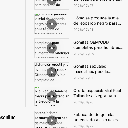
para pedidos de
2026
07
27
exportación
Cómo se produce la miel
de leopardo negro para
hombres en la fábrica de
2026
07
21
mejora masculina
Gomitas OEM/ODM
completas para hombres
que aumentan la vitalidad
2026
07
08
y el rendimiento en la
cama.
Gomitas sexuales
masculinas para la
disfunción eréctil y la
2026
07
01
eyaculación precoz.
Ofrecemos servicio
Oferta especial: Miel Real
completo de fabricación
Tailandesa Negra para
OEM/ODM.
Potenciar la Erección y la
2026
06
26
Dureza del Pene
Fabricante de gomitas
asculino
potenciadoras sexuales
masculinas de marca
2026
06
22