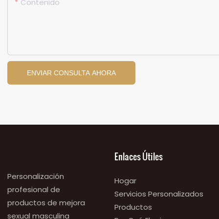
Contenido
ENVIAR CONSULTA AHORA
Enlaces Útiles
Personalización
Hogar
profesional de
Servicios Personalizados
productos de mejora
Productos
sexual masculina