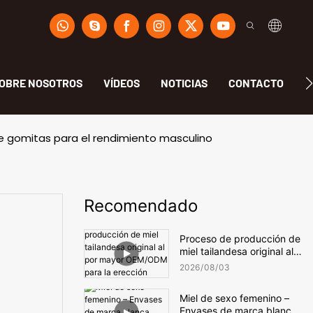
OBRE NOSOTROS
VÍDEOS
NOTICIAS
CONTACTO
F
e gomitas para el rendimiento masculino
Recomendado
Proceso de producción de
miel tailandesa original al
por mayor OEM/ODM para
2026
08
03
la erección masculina
Miel de sexo femenino –
Envases de marca blanca