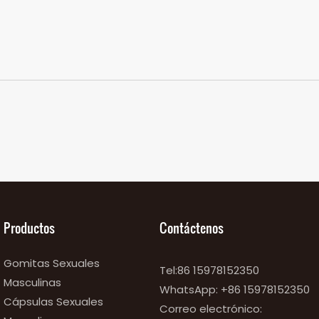
Productos
Contáctenos
Gomitas Sexuales
Tel:86 15978152350
Masculinas
WhatsApp:
+86 15978152350
Cápsulas Sexuales
Correo electrónico: