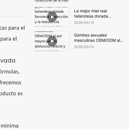
privada OEM/ODM de la
más alta calidad para
La mejor miel real
venta al por mayor.
tailandesa dorada
favorece la erección y la
2026
06
15
resistencia sexual
cas para el
masculina.
Gomitas sexuales
para el
masculinas OEM/ODM al
por mayor para la
2026
06
10
disfunción eréctil y para
mejorar la intimidad.
ivada
fórmulas,
ofrecemos
roducto es
d mínima