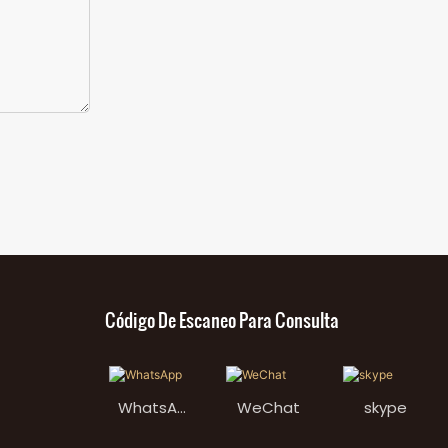
Código De Escaneo Para Consulta
WhatsAp
WeChat
skype
p