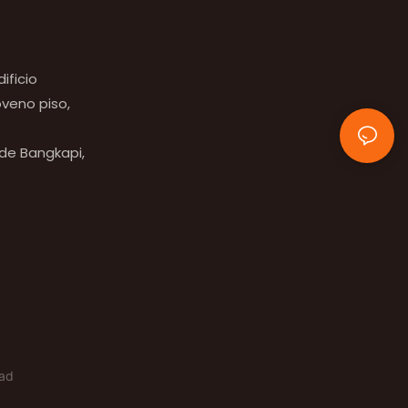
ificio
veno piso,
 de Bangkapi,
dad