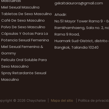
Masculinas
gxkaitaiaurora@gmail.com
Miel Sexual Masculina
Tabletas De Sexo Masculino
Añadir:
Café De Sexo Masculino
No.51 Mayor Tower Rama 9 - Ed
Polvo De Sexo Masculino
Ramkhamhaeng, Sala no. 2, no
Cápsulas Y Gotas Para La
Rama 9 Road,
Potencia Sexual Femenina
Huamark Sud-District, distrito
Miel Sexual Femenina &
Bangkok, Tailandia 10240
Gommy
Película Oral Soluble Para
Sexo Masculino
Spray Retardante Sexual
Masculino
opyright © 2026 Chaychatee |
Mapa del sitio
|
Política de privaci