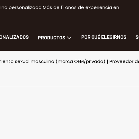
na personalizada Más de 11 años de experiencia en
SONALIZADOS
POR QUÉ ELEGIRNOS
S
PRODUCTOS
miento sexual masculino (marca OEM/privada) | Proveedor d