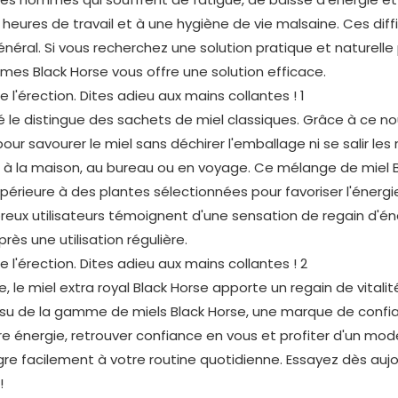
eures de travail et à une hygiène de vie malsaine. Ces diff
énéral. Si vous recherchez une solution pratique et naturelle
ommes Black Horse vous offre une solution efficace.
e distingue des sachets de miel classiques. Grâce à ce n
our savourer le miel sans déchirer l'emballage ni se salir les
en à la maison, au bureau ou en voyage. Ce mélange de miel 
périeure à des plantes sélectionnées pour favoriser l'énergi
eux utilisateurs témoignent d'une sensation de regain d'én
rès une utilisation régulière.
 le miel extra royal Black Horse apporte un regain de vitalit
ssu de la gamme de miels Black Horse, une marque de confian
otre énergie, retrouver confiance en vous et profiter d'un mod
ègre facilement à votre routine quotidienne. Essayez dès aujo
!