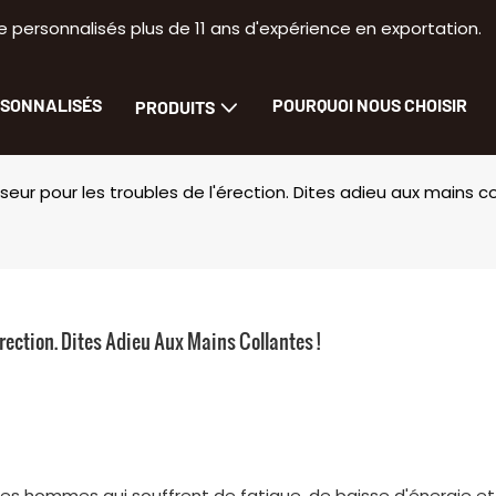
 personnalisés plus de 11 ans d'expérience en exportation.
RSONNALISÉS
POURQUOI NOUS CHOISIR
PRODUITS
seur pour les troubles de l'érection. Dites adieu aux mains co
rection. Dites Adieu Aux Mains Collantes !
les hommes qui souffrent de fatigue, de baisse d'énergie et