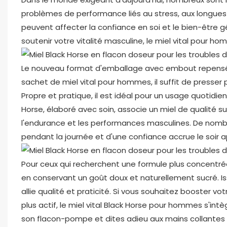
problèmes de performance liés au stress, aux longues h
peuvent affecter la confiance en soi et le bien-être g
soutenir votre vitalité masculine, le miel vital pour h
Le nouveau format d'emballage avec embout repensé l
sachet de miel vital pour hommes, il suffit de presser p
Propre et pratique, il est idéal pour un usage quotidi
Horse, élaboré avec soin, associe un miel de qualité su
l'endurance et les performances masculines. De nombr
pendant la journée et d'une confiance accrue le soir ap
Pour ceux qui recherchent une formule plus concentrée,
en conservant un goût doux et naturellement sucré. I
allie qualité et praticité. Si vous souhaitez booster v
plus actif, le miel vital Black Horse pour hommes s'int
son flacon-pompe et dites adieu aux mains collantes 