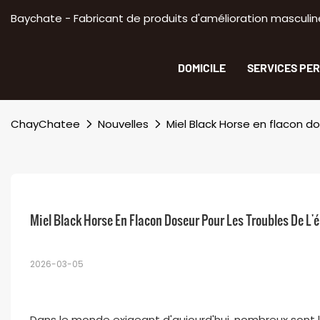
Baychate - Fabricant de produits d'amélioration masculine
DOMICILE
SERVICES PE
ChayChatee
Nouvelles
Miel Black Horse en flacon do
Miel Black Horse En Flacon Doseur Pour Les Troubles De L'é
2026-03-05
Dans le monde exigeant d'aujourd'hui, nombreux sont 