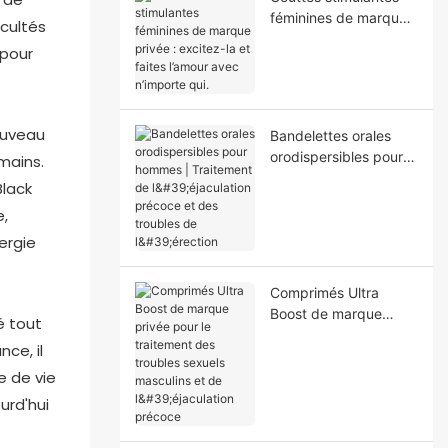
féminines de marque
icultés
privée : excitez-la et
 pour
faites l’amour avec
n’importe qui.
ouveau
Bandelettes orales
orodispersibles pour
 mains.
hommes | Traitement
Black
de l'éjaculation
e,
précoce et des
ergie
troubles de l'érection
Comprimés Ultra
Boost de marque
é tout
privée pour le
ce, il
traitement des
e de vie
troubles sexuels
masculins et de
urd'hui
l'éjaculation précoce