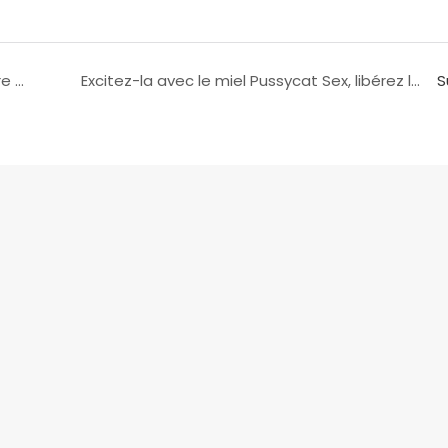
La capsule XY vous permet de rentabiliser votre investissement, découvrez pourquoi !
Excitez-la avec le miel Pussycat Sex, libérez le désir ultime !
S