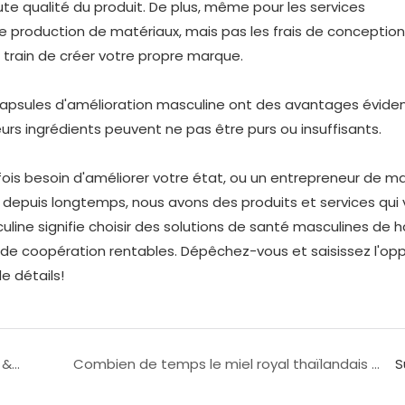
e qualité du produit. De plus, même pour les services
 production de matériaux, mais pas les frais de conception,
train de créer votre propre marque. ​
 capsules d'amélioration masculine ont des avantages éviden
urs ingrédients peuvent ne pas être purs ou insuffisants.
ois besoin d'améliorer votre état, ou un entrepreneur de m
depuis longtemps, nous avons des produits et services qui
line signifie choisir des solutions de santé masculines de 
s de coopération rentables. Dépêchez-vous et saisissez l'op
e détails!
Déverrouillez votre plein potentiel - rapide, sûr & entièrement naturel
Combien de temps le miel royal thaïlandais vous fera-t-il durer encore ?
S