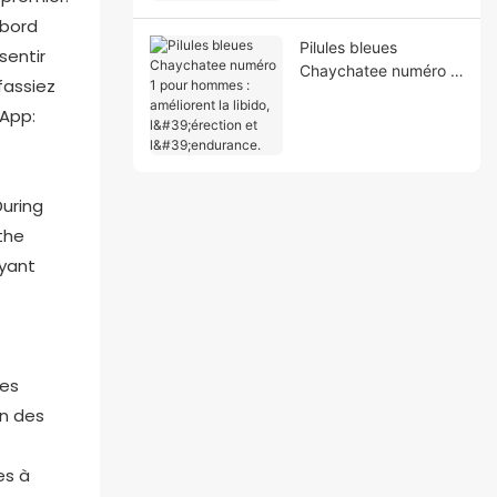
précoce
abord
Pilules bleues
sentir
Chaychatee numéro 1
fassiez
pour hommes :
sApp:
améliorent la libido,
l'érection et
l'endurance.
During
the
ayant
​
res
on des
es à