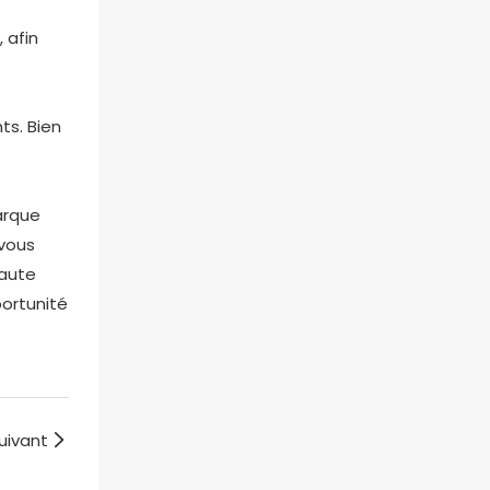
 afin
ts. Bien
arque
 vous
haute
portunité
uivant