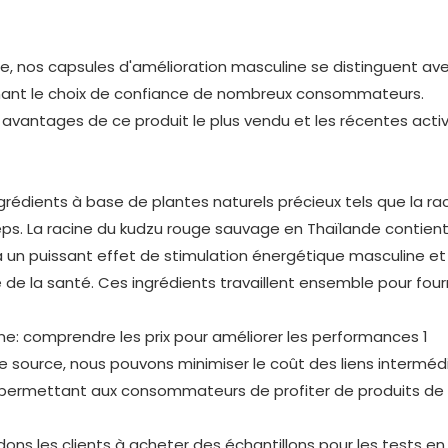
e, nos capsules d'amélioration masculine se distinguent ave
venant le choix de confiance de nombreux consommateurs.
x avantages de ce produit le plus vendu et les récentes acti
grédients à base de plantes naturels précieux tels que la ra
eps. La racine du kudzu rouge sauvage en Thaïlande contien
 a un puissant effet de stimulation énergétique masculine et
 de la santé. Ces ingrédients travaillent ensemble pour fourn
e source, nous pouvons minimiser le coût des liens intermédi
x, permettant aux consommateurs de profiter de produits de
dons les clients à acheter des échantillons pour les tests en