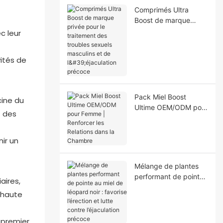
Comprimés Ultra
Boost de marque
privée pour le
c leur
traitement des
troubles sexuels
vités de
masculins et de
l'éjaculation précoce
Pack Miel Boost
cine du
Ultime OEM/ODM pour
t des
Femme | Renforcer les
Relations dans la
Chambre
ir un
Mélange de plantes
performant de pointe
aires,
au miel de léopard
 haute
noir : favorise
l’érection et lutte
contre l’éjaculation
 premier.