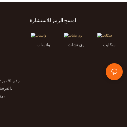
امسح الرمز للاستشارة
سكايب
وي تشات
واتساب
الغرفة رقم 2، الطابق التاسع، طريق راما 9،
منطقة هوامارك سود، منطقة بانجكابي،