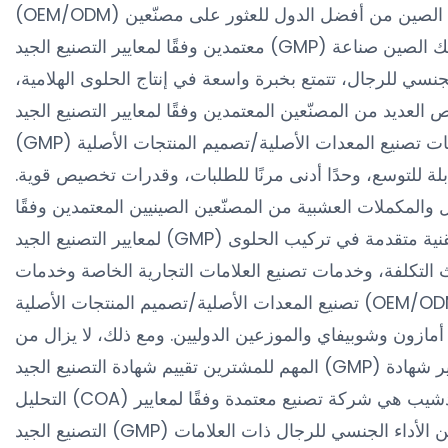
(OEM/ODM) لمنتجات تحسين الأداء الجنسي للرجال، تُعد الصين من أفضل الدول للعثور على مصنّعين
معتمدين وفقًا لمعايير التصنيع الجيد (GMP) لمنتجات تحسين الأداء الجنسي للرجال. تمتلك الصين صناعة
جنسي للرجال، تتمتع بخبرة واسعة في إنتاج الحلوى الهلامية،
لعديد من المصنّعين المعتمدين وفقًا لمعايير التصنيع الجيد
(GMP) في الصين في خدمات تصنيع المعدات الأصلية/تصميم المنتجات الأصلية (OEM/ODM) للعلامات
قابلة للتوسع، وحدًا أدنى مرنًا للطلبات، وقدرات تخصيص قوية.
والمكملات العشبية من المصنّعين الصينيين المعتمدين وفقًا
لمعايير التصنيع الجيد (GMP) على نطاق واسع نظرًا لقدرتهم على توفير: تقنية متقدمة في تركيب الحلوى
ث التكلفة، وخدمات تصنيع العلامات التجارية الخاصة وخدمات
تصنيع المعدات الأصلية/تصميم المنتجات الأصلية (OEM/ODM)، وتخصيص النكهات ودعم تطوير المنتجات،
أمازون وشوبيفاي والموزعين الدوليين. ومع ذلك، لا يزال من
المهم للمشترين تقييم شهادة التصنيع الجيد (GMP) ونظام مراقبة الجودة ووثائق الاختبار مثل تقارير شهادة
التحليل (COA) لكل مصنّع قبل التعاون. مجموعة سيام فريندشيب هي شركة تصنيع معتمدة وفقًا لمعايير
التصنيع الجيد (GMP) مقرها في الصين، متخصصة في منتجات تحسين الأداء الجنسي للرجال ذات العلامات