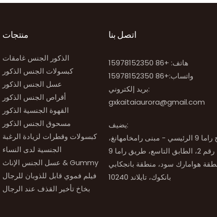
اتصل بنا
منتجات
الذكور الجنس غامقات
هاتف: +86 15978152350
كبسولات الجنس الذكور
واتساب:
+86 15978152350
عسل الجنس الذكور
بريد إلكتروني:
أقراص الجنس الذكور
gxkaitaiaurora@gmail.com
القهوة الجنسية الذكور
مسحوق الجنس الذكور
يضيف:
كبسولات وقطرات لزيادة الرغبة
رقم 51، برج راما 9 الرئيسي - مبنى رامخامهانغ،
الجنسية لدى النساء
عسل الجنس الإناث & Gummy
فيلم فموي قابل للذوبان للرجال
بانكوك، تايلاند 10240
بخاخ تأخير القذف عند الرجال