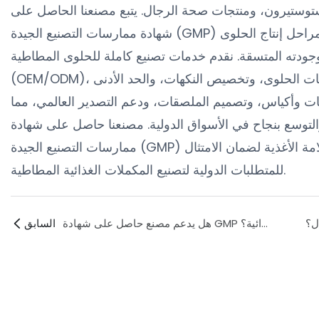
توستيرون، ومنتجات صحة الرجال. يتبع مصنعنا الحاصل على
شهادة ممارسات التصنيع الجيدة (GMP) معايير صارمة لمراقبة الجودة في جميع مراحل إنتاج الحلوى
جودته المتسقة. نقدم خدمات تصنيع كاملة للحلوى المطاطية
(OEM/ODM)، تشمل تطوير تركيبات مخصصة، وتصميم تركيبات الحلوى، وتخصيص النكهات، والحد الأدنى
 وأكياس، وتصميم الملصقات، ودعم التصدير العالمي، مما
والتوسع بنجاح في الأسواق الدولية. مصنعنا حاصل على شهادة
ممارسات التصنيع الجيدة (GMP) ومدعوم بشهادات إضافية للجودة وسلامة الأغذية لضمان الامتثال
للمتطلبات الدولية لتصنيع المكملات الغذائية المطاطية.
هل يدعم مصنع حاصل على شهادة GMP في الصين العلامات التجارية الناشئة للمكملات الغذائية؟
السابق