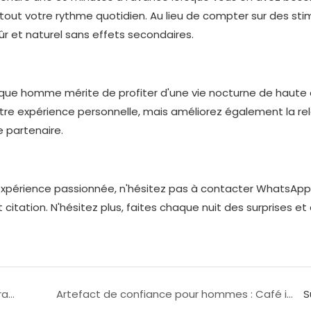
tout votre rythme quotidien. Au lieu de compter sur des sti
sûr et naturel sans effets secondaires.
aque homme mérite de profiter d'une vie nocturne de haute q
e expérience personnelle, mais améliorez également la rel
e partenaire.
expérience passionnée, n'hésitez pas à contacter WhatsAp
 citation. N'hésitez plus, faites chaque nuit des surprises et 
Le secret de la fatigue brisée: le miel d'amélioration des hommes royaux thaïlandais vous aide à rajeunir!
Artefact de confiance pour hommes : Café instantané pour l&39;érection et le retard, vous le méritez !
S