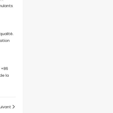
mulants
ualité.
ation
p +86
de la
uivant