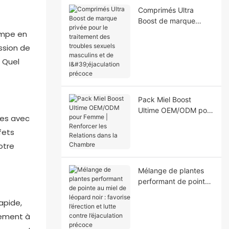
Comprimés Ultra
Boost de marque
privée pour le
tompe en
traitement des
ssion de
troubles sexuels
. Quel
masculins et de
l'éjaculation précoce
Pack Miel Boost
Ultime OEM/ODM pour
les avec
Femme | Renforcer les
fets
Relations dans la
Chambre
otre
Mélange de plantes
performant de pointe
au miel de léopard
apide,
noir : favorise
l’érection et lutte
nement à
contre l’éjaculation