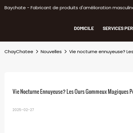
Baychate - Fabricant de produits d'amélioration masculine
DOMICILE
SERVICES PE
ChayChatee
Nouvelles
Vie nocturne ennuyeuse? Les
Vie Nocturne Ennuyeuse? Les Ours Gommeux Magiques Peu
2025-02-27