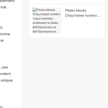
eusement
précoce
nné.
Pilules bleues
Chaychatee numéro 1
pour hommes :
améliorent la libido,
t,
l'érection et
tionne
l'endurance.
ce
, ses
pondent
 unique.
n.