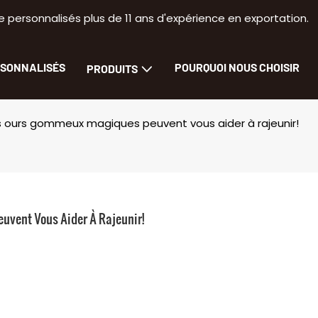
 personnalisés plus de 11 ans d'expérience en exportation.
RSONNALISÉS
POURQUOI NOUS CHOISIR
PRODUITS
 ours gommeux magiques peuvent vous aider à rajeunir!
vent Vous Aider À Rajeunir!