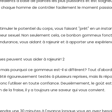
rédients à base de plantes les plus puissants et est soign
à chaque homme de contrôler facilement le moment passio
imuler le potentiel du corps, vous faisant "prêt" en un instan
nheur sexuel. Non seulement cela, ce bonbon gommeux fonc
endurance, vous aidant à rajeunir et à apporter une expérien
é, mais pourquoi ce gommeux est-il si différent? Tout d'abord
 été rigoureusement testés à plusieurs reprises, mais ils ré
c l'utiliser en toute confiance. Deuxièmement, le goût est
 la fraise, il y a toujours une saveur qui vous convient.
prendre une 30 minutes à l'avance lorsque vous en avez besoi