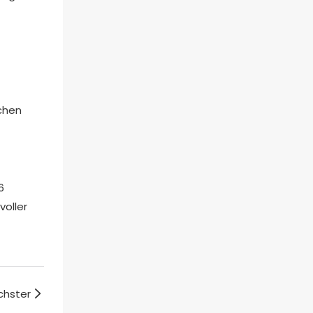
schen
6
voller
chster