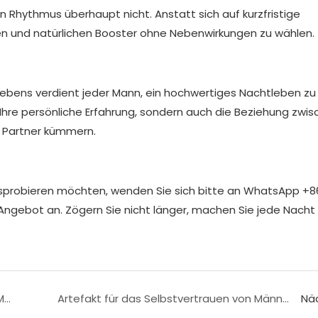
 Rhythmus überhaupt nicht. Anstatt sich auf kurzfristige
eren und natürlichen Booster ohne Nebenwirkungen zu wählen.
bens verdient jeder Mann, ein hochwertiges Nachtleben zu
Ihre persönliche Erfahrung, sondern auch die Beziehung zwi
n Partner kümmern.
sprobieren möchten, wenden Sie sich bitte an WhatsApp +8
Angebot an. Zögern Sie nicht länger, machen Sie jede Nacht 
Das Geheimnis der Müdigkeit: Thai Royal Male Enhancement Honey hilft Ihnen, sich zu verjüngen!
Artefakt für das Selbstvertrauen von Männern: Instantkaffee für eine Erektion und Verzögerung, Sie haben es verdient!
Nä