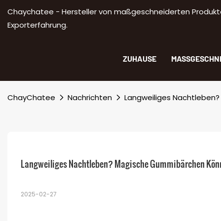
Chaychatee - Hersteller von maßgeschneiderten Produkte
Exporterfahrung.
ZUHAUSE
MASSGESCHNE
ChayChatee
Nachrichten
Langweiliges Nachtleben?
Langweiliges Nachtleben? Magische Gummibärchen Können
2025-02-27