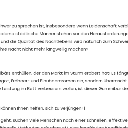
chwer zu sprechen ist, insbesondere wenn Leidenschaft verbl
ll. Moderne städtische Männer stehen vor den Herausforderung
und die Qualität des Nachtlebens wird natürlich zum Schwe
hre Nacht nicht mehr langweilig machen?
ärs enthüllen, der den Markt im Sturm erobert hat! Es fängt
ngo-, Erdbeer- und Blaubeeraromen ein, sondern überrascht
e Leistung im Bett verbessern wollen, ist dieser Gummibär def
eht, suchen viele Menschen nach einer schnellen, effektiv
ditionelle Methoden erfordern oft eine langfristige Konditioni