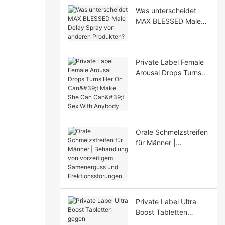
Was unterscheidet
MAX BLESSED Male
Delay Spray von
anderen Produkten?
Private Label Female
Arousal Drops Turns
Her On Can't Make
She Can Can't Sex
With Anybody
Orale Schmelzstreifen
für Männer |
Behandlung von
vorzeitigem
Samenerguss und
Erektionsstörungen
Private Label Ultra
Boost Tabletten
gegen