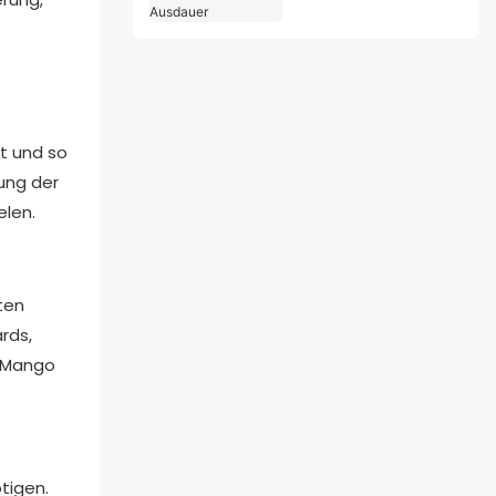
Steigert Erektion und
Ausdauer
ht und so
rung der
elen.
ten
rds,
r Mango
tigen.