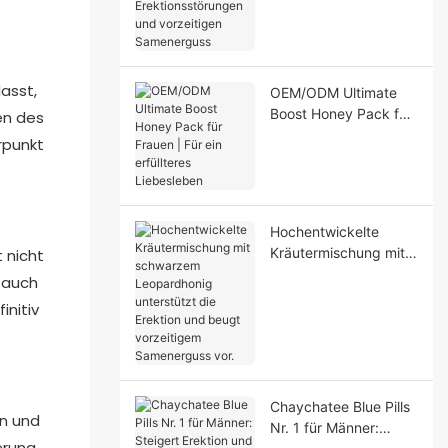
Erektionsstörungen
und vorzeitigen
Samenerguss
asst,
OEM/ODM Ultimate
Boost Honey Pack für
en des
Frauen | Für ein
rpunkt
erfüllteres Liebesleben
Hochentwickelte
Kräutermischung mit
 nicht
schwarzem
 auch
Leopardhonig
initiv
unterstützt die
Erektion und beugt
vorzeitigem
Samenerguss vor.
Chaychatee Blue Pills
en und
Nr. 1 für Männer:
erung,