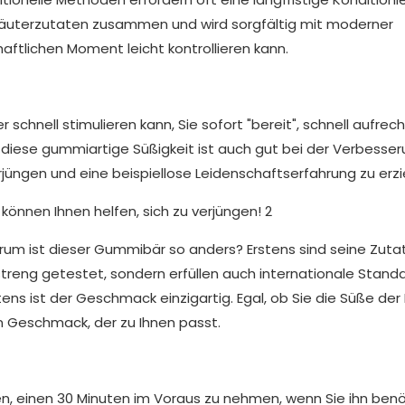
Kräuterzutaten zusammen und wird sorgfältig mit moderner
aftlichen Moment leicht kontrollieren kann.
r schnell stimulieren kann, Sie sofort "bereit", schnell aufrec
s, diese gummiartige Süßigkeit ist auch gut bei der Verbesse
rjüngen und eine beispiellose Leidenschaftserfahrung zu erzi
arum ist dieser Gummibär so anders? Erstens sind seine Zuta
 streng getestet, sondern erfüllen auch internationale Standa
ens ist der Geschmack einzigartig. Egal, ob Sie die Süße de
n Geschmack, der zu Ihnen passt.
n, einen 30 Minuten im Voraus zu nehmen, wenn Sie ihn benö