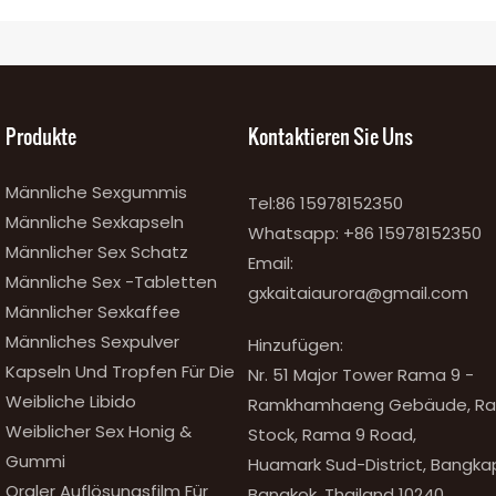
Produkte
Kontaktieren Sie Uns
Männliche Sexgummis
Tel:86 15978152350
Männliche Sexkapseln
Whatsapp:
+86 15978152350
Männlicher Sex Schatz
Email:
Männliche Sex -Tabletten
gxkaitaiaurora@gmail.com
Männlicher Sexkaffee
Männliches Sexpulver
Hinzufügen:
Kapseln Und Tropfen Für Die
Nr. 51 Major Tower Rama 9 -
Weibliche Libido
Ramkhamhaeng Gebäude, Raum
Weiblicher Sex Honig &
Stock, Rama 9 Road,
Gummi
Huamark Sud-District, Bangkapi
Oraler Auflösungsfilm Für
Bangkok, Thailand 10240