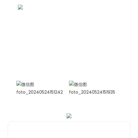
CONTACT US NOW
Siam Vriendschapsgroep
Internationale verkoopmanager
Celina
WhatsApp: +86 15978152350
WhatsApp
WeChat