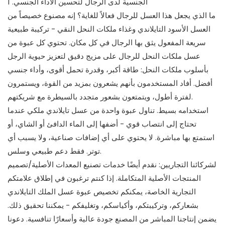
ما الذي يجعل هذا العسل للرجال فعالاً للغاية؟ إنه مصنوع خصيصاً من
العسل الأسود التايلاندي وغذاء ملكات النحل النقي - تركيبة طبيعية
سريعة المفعول يثق بها الرجال في كل مكان. تحتوي كل عبوة من
عسل ملكات النحل للرجال على مزيج دقيق لتعزيز حيوية الرجل
بأسلوب ملكات النحل: طاقة أكبر، وقدرة تحمل أقوى، وأداء جنسي
أفضل. أفاد المستخدمون بأنهم يشعرون بمزيد من القوة، ويستمرون
لفترة أطول، ويتمتعون بشعور متجدد بالسيطرة مع شريكتهم.
استخدامه بسيط. تناول عبوة واحدة من عسل تايلاندي ملكي عندما
تحتاج إلى انتصاب قوي - أضفها إلى الماء الدافئ أو الشاي، أو
استمتع بها مباشرة. لا يحتوي على أي إضافات صناعية، ولا يسبب أي
توتر. فقط دعم طبيعي وسلس.
لشركائنا التجاريين: نقدم أيضًا خدمات تصنيع المعدات الأصلية/تصميم
المنتجات الأصلية المتكاملة. إذا كنتم ترغبون في إطلاق علامتكم
التجارية الخاصة، يمكنكم تخصيص عبوة عسل الملك التايلاندي
بشعاركم، وتركيبتكم، وأكياسكم، وتغليفكم - يمكننا تحقيق ذلك.
يضمن إنتاجنا المباشر من المصنع جودة عالية وأسعارًا تنافسية. دعونا