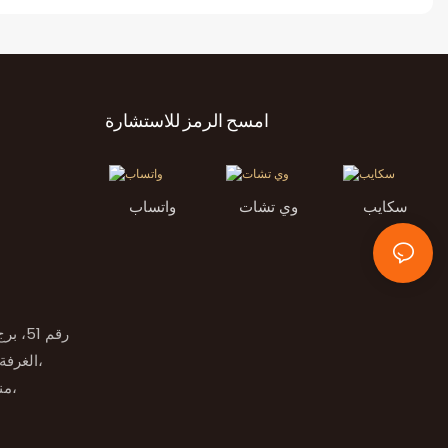
امسح الرمز للاستشارة
سكايب
وي تشات
واتساب
الغرفة رقم 2، الطابق التاسع، طريق راما 9،
منطقة هوامارك سود، منطقة بانجكابي،