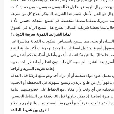
يبحث رجال اليوم عن حلول فعّالة وسريعة وسرية ومريحة. إذا كنت
ال هو الحل الأمثل. صُمم هذا الشريط المبتكر لعلاج كل من سرعة
 سريريًا. بصفتنا مصنعًا متخصصًا في تصنيع منتجات تحسين الأداء
لماذا الشرائط الفموية سريعة الذوبان؟
للسان أو تحته، مما يسمح بامتصاص المكونات الفعالة مباشرةً عبر
اصًا مثاليًا. والنتيجة؟ انتصاب أقوى وأطول أمدًا، وتحكم أفضل في
إعادة تعريف السرية والراحة
ب بحمل عبوة دواء ضخمة أو أن يراه أحد وهو يبتلع قرصًا قبل العلاقة
ن. فهو أرق من طابع بريدي، ويتسع بسهولة في المحفظة أو الجيب،
بالنسبة للرجال الذين يعانون من سرعة القذف، توفر الشرائط الفموية سريعة الذوبان ميزة إضافية: إذ يمكن تناولها قبل 30 دقيقة من النشاط الجنسي.
الفرق بين شريط الطاقة