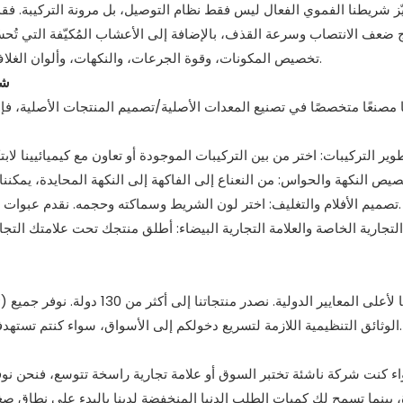
ميّز شريطنا الفموي الفعال ليس فقط نظام التوصيل، بل مرونة التركيبة. ف
ج ضعف الانتصاب وسرعة القذف، بالإضافة إلى الأعشاب المُكيّفة التي تُحسّن 
تخصيص المكونات، وقوة الجرعات، والنكهات، وألوان الغلاف لتتناسب مع مكانة علامتك التجارية وتفضيلات السوق المستهدف.
شر
 مصنعًا متخصصًا في تصنيع المعدات الأصلية/تصميم المنتجات الأصلية، فإ
تصميم الأفلام والتغليف: اختر لون الشريط وسماكته وحجمه. نقدم عبوات أكياس صغيرة وتصاميم كرتون مخصصة مع ملصقات متعددة اللغات.
 التجارية الخاصة والعلامة التجارية البيضاء: أطلق منتجك تحت علامتك ال
الوثائق التنظيمية اللازمة لتسريع دخولكم إلى الأسواق، سواء كنتم تستهدفون الولايات المتحدة أو الاتحاد الأوروبي أو آسيا أو الأسواق الناشئة.
ء كنت شركة ناشئة تختبر السوق أو علامة تجارية راسخة تتوسع، فنحن نوفر ل
، بينما تسمح لك كميات الطلب الدنيا المنخفضة لدينا بالبدء على نطاق صغير