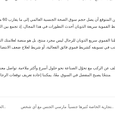
ط الفموية سريعة الذوبان أحدث التطورات في هذا المجال، إذ تجمع بين الفع
ا الفموي سريع الذوبان للرجال ليس مجرد منتج، بل هو منصة لعلامتك التج
ب في تسويقه كشريط فموي فائق الفعالية، أو شريط لعلاج ضعف الانتصاب 
لف عن الركب مع تحوّل الصناعة نحو حلول أسرع وأكثر ملاءمة. تواصل معن
منتجًا يصبح المفضل في السوق. معًا، يمكننا إعادة تعريف توقعات الرجال من منتجات تحسين الأداء الجنسي، وتقديمها لهم في شريط واحد.
قطرات الإثارة الأنثوية ذات العلامة التجارية الخاصة تُثيرها جنسياً. مارسي الجنس مع أي شخص.
أقراص ألترا بوست ذات العلامة التجارية الخاصة لعلاج ضعف الانتصاب وسرعة القذف لدى الرجال