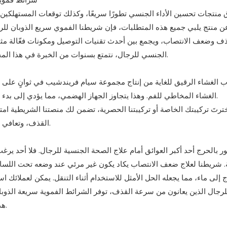
نتجات تحسين الأداء الجنسي تطورًا سريعًا، وكذلك توقعات المستهلكين. 
 منتج يلبي جميع هذه المتطلبات، فإن شريطنا الفموي سريع الذوبان للرج
ذف وضعف الانتصاب، ويجمع بين أحدث تقنيات التوصيل ومكونات فعّالة مثبتة
الجنسي للرجال، نتمتع بسنوات من الخبرة في هذا المجال، مما يجعلنا شريكك المثالي لطرح هذا المنتج الرائد في السوق.
ب الغشاء الرقيق للغاية من إنتاج مجموعة سيام فريندشيب في ثوانٍ على ا
الغشاء المخاطي للفم. وهذا يتجاوز الجهاز الهضمي، مما يؤدي إلى بدء مفعول أسرع، وتقليل اضطرابات المعدة، وجرعات أكثر قابلية للتنبؤ.
خترتَ تركيبتك الخاصة أو تركيبتنا الحصرية، تضمن لك منصتنا الشريطية امتص
القذف، وتعافي أسرع بعد النشوة الجنسية، كل ذلك دون انتظار أو اضطرابات معوية.
عور بالحرج أحد أكبر العوائق أمام علاج الصحة الجنسية للرجال. فلا أحد يرغ
. شريطنا لعلاج ضعف الانتصاب يكاد يكون غير مرئي عند وضعه تحت اللسا
هذه العفوية تُحدث فرقاً كبيراً في رضا المستخدمين والتزامهم بالعلاج.