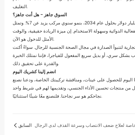
التغليف.
السوق جاهز - هل أنت جاهز؟
من المتوقع أن يصل حجم سوق الصحة الجنسية العالمي إلى ما يقارب 60 مليار دولار بحلول عام 2034، بنمو سنوي مركب يزيد عن 7%. وتمثل
الية الدوائية وسهولة الاستخدام. إن ميزة الريادة حقيقية، والوقت
الأمثل للدخول هو الآن.
ارية لتتبوأ الصدارة في مجال الصحة الجنسية للرجال. سواءً أكنت
بشكل سري، أو بديل سريع المفعول للفياجرا، فإننا نمتلك الخبرة
والقدرة على تحقيق ذلك.
انضم إلينا كشريك اليوم
ا اليوم للحصول على عينات، ومناقشة تركيبتك الخاصة، ودعنا نصنع
نجاحكم هو سر نجاحنا. فلنصنع معًا شيئًا استثنائيًا.
السابق