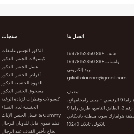
اتصل بنا
منتجات
الذكور الجنس غامقات
هاتف: +86 15978152350
كبسولات الجنس الذكور
واتساب:
+86 15978152350
عسل الجنس الذكور
بريد إلكتروني:
أقراص الجنس الذكور
gxkaitaiaurora@gmail.com
القهوة الجنسية الذكور
مسحوق الجنس الذكور
يضيف:
كبسولات وقطرات لزيادة الرغبة
رقم 51، برج راما 9 الرئيسي - مبنى رامخامهانغ،
الجنسية لدى النساء
عسل الجنس الإناث & Gummy
فيلم فموي قابل للذوبان للرجال
بانكوك، تايلاند 10240
بخاخ تأخير القذف عند الرجال