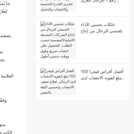
ما يُ
القدرة الجنسية والانتصاب
لعلا
والتحمل
علكات تحسين الأداء
الجنسي للرجال من إنتاج
بصفتنا
الشركات المصنعة
الأصلية/المصممة حسب
الطلب، للحصول على
تطوير التركيبات: اختر من بين التركيبات الموجودة أو تعاون مع كيميائيينا لابتكار مزيج فريد. نتولى جميع أعمال البحث والتطوير ودراسات الثبات.
انتصاب سريع وقوي
تخصيص النكهة والحواس: من النعناع إلى الفاكهة إلى النكهة المحايدة، يمكننا إخفاء طعم المكونات النشطة للحصول على تجربة مستخدم ممتعة.
ووقت جنسي أطول
أفضل أقراص فيجرا 100
العلامة
ملغ لتقوية الانتصاب لدى
الرجال، لعلاج ضعف
الانتصاب وتحسين الثقة
بالنفس.
سوا
الكبيرة