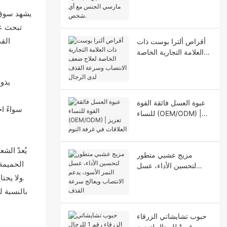
الخاصة تُثيرها جنسياً.
مارسي الجنس مع أي
يشهد سوق م
شخص.
تبحث عن
الق
أقراص ألترا بوست ذات
العلامة التجارية الخاصة
لعلاج ضعف الانتصاب
وسرعة القذف لدى
يذو
الرجال
عبوة العسل فائقة القوة
سواءً ا
للنساء (OEM/ODM) |
تعزيز العلاقات في غرفة
النوم
يُعدّ الش
مزيج عشبي متطور
الحميمة
لتحسين الأداء، عسل
النمر الأسود، يدعم
ولا يحتاج إلى ماء، مما يجعله الحل الأمثل للاستخدام أثناء التنقل. يمكن لعملائك استخدامه في أي وقت وأي مكان، مع الحفاظ على خصوصيتهم التامة.
الانتصاب ويعالج سرعة
القذف
حبوب تشايشاتي الزرقاء
رقم 1 للرجال لتعزيز