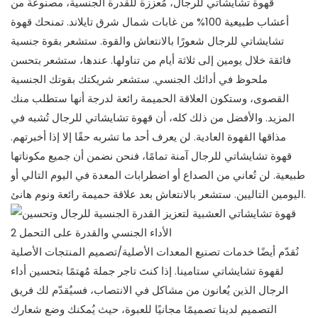
قهوة تشايشاتي للرجال، مُعززة للقدرة الجنسية، مصنوعة من
أعشاب طبيعية 100% من غابات شمال شرق تايلاند. تمنحك قهوة
تشايشاتي للرجال شعورًا بالانتعاش والقوة. ستشعر بقوة جنسية
فائقة خلال يومين إلى ثلاثة أيام من تناولها. عندها، ستشعر بتحسن
ملحوظ في أدائك الجنسي. ستشعر شريكتك بقوتك الجنسية
القصوى، وستكون العلاقة الحميمة رائعة لدرجة أنها ستطلب منك
المزيد. والأفضل من ذلك كله، أن قهوة تشايشاتي للرجال تُشبه في
مذاقها القهوة العادية. لن يعرف أحد ما تشربه حقًا إلا إذا أخبرتهم.
قهوة تشايشاتي للرجال آمنة تمامًا، فنحن نضمن أن جميع مكوناتها
طبيعية. لن تُعاني من الصداع أو اضطرابات المعدة في اليوم التالي أو
اليومين التاليين. ستشعر بالانتعاش بعد علاقة حميمة رائعة ونوم هانئ.
نُقدّم أيضًا خدمات تصنيع المعدات الأصلية/تصميم المنتجات الأصلية
لقهوة تشايشاتي ستامينا. إذا كنتَ تاجر جملة مُهتمًا بتحسين أداء
الرجال الذين يُعانون من مشاكل في الانتصاب، فسيُقدّم لك فريق
التصميم لدينا تصميمًا مجانيًا للعبوة، حيث يُمكنك وضع شعارك