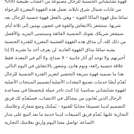
قهوة تشايشاتي الجنسية للرجال مصنوعة من أعشاب طبيعية 100%
من غابات شمال شرق تايلاند. تعمل هذه القهوة المعززة للرجولة
تمامًا مثل قهوة الماكا القوية - وهي بالفعل قهوة جنسية للرجال. بعد
شربها، ستشعر بالانتعاش والقوة في غضون يومين إلى ثلاثة أيام.
سيشعر شريكك بقوتك الجنسية الفائقة وسيتمنى المزيد. والأفضل
من ذلك كله، أن مذاق هذه القهوة العشبية المعززة للقدرة الجنسية
يشبه تمامًا مذاق القهوة العادية. لن يعرف أحد ما تشربه إلا إذا
أخبرتهم. ولا توجد أي آثار جانبية - لا صداع، ولا ألم في المعدة. فقط
علاقة جنسية رائعة، ونوم هانئ، وشعور بالانتعاش في اليوم التالي.
هذا ما نسميه قهوة سريعة التحضير لتعزيز القدرة الجنسية للرجال.
نُقدّم أيضًا خدمات تصنيع المعدات الأصلية/تصميم المنتجات الأصلية
لقهوة تشايشاتي ستامينا. إذا كنتَ تاجر جملة مُتخصصًا في مساعدة
الرجال الذين يُعانون من مشاكل في الانتصاب، فسيُقدّم لك فريق
التصميم لدينا تصميمًا مجانيًا للعبوة - يُمكنك وضع شعارك وعلامتك
التجارية عليها. يُقدّم فريق المبيعات لدينا خدمة ما بعد البيع على مدار
الساعة. تواصل معنا اليوم وارتقِ بعلامتك التجارية!