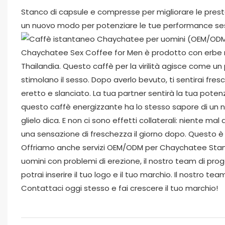
Stanco di capsule e compresse per migliorare le presta
un nuovo modo per potenziare le tue performance sess
Chaychatee Sex Coffee for Men è prodotto con erbe nat
Thailandia. Questo caffè per la virilità agisce come un
stimolano il sesso. Dopo averlo bevuto, ti sentirai fresc
eretto e slanciato. La tua partner sentirà la tua poten
questo caffè energizzante ha lo stesso sapore di un
glielo dica. E non ci sono effetti collaterali: niente m
una sensazione di freschezza il giorno dopo. Questo è
Offriamo anche servizi OEM/ODM per Chaychatee Stamin
uomini con problemi di erezione, il nostro team di proge
potrai inserire il tuo logo e il tuo marchio. Il nostro te
Contattaci oggi stesso e fai crescere il tuo marchio!