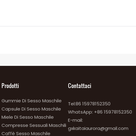
Prodotti
Contattaci
Gummie Di Sesso Maschile
Tel:86 15978152350
Capsule Di Sesso Maschile
WhatsApp:
+86 15978152350
Miele Di Sesso Maschile
E-mail:
Compresse Sessuali Maschili
gxkaitaiaurora@gmail.com
Caffè Sesso Maschile