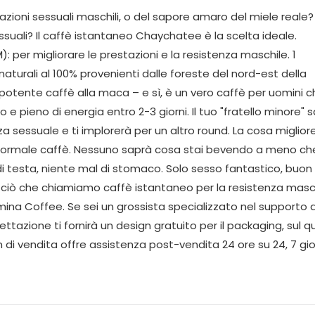
zioni sessuali maschili, o del sapore amaro del miele reale?
uali? Il caffè istantaneo Chaychatee è la scelta ideale.
urali al 100% provenienti dalle foreste del nord-est della
 potente caffè alla maca – e sì, è un vero caffè per uomini 
o e pieno di energia entro 2-3 giorni. Il tuo "fratello minore" 
za sessuale e ti implorerà per un altro round. La cosa miglior
 normale caffè. Nessuno saprà cosa stai bevendo a meno ch
al di testa, niente mal di stomaco. Solo sesso fantastico, buo
 ciò che chiamiamo caffè istantaneo per la resistenza masch
a Coffee. Se sei un grossista specializzato nel supporto a
ttazione ti fornirà un design gratuito per il packaging, sul q
am di vendita offre assistenza post-vendita 24 ore su 24, 7 gior