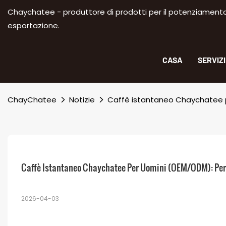
Chaychatee - produttore di prodotti per il potenziamento m
esportazione.
CASA
SERVIZ
ChayChatee
Notizie
Caffè istantaneo Chaychatee pe
Caffè Istantaneo Chaychatee Per Uomini (OEM/ODM): Per M
2026-04-03