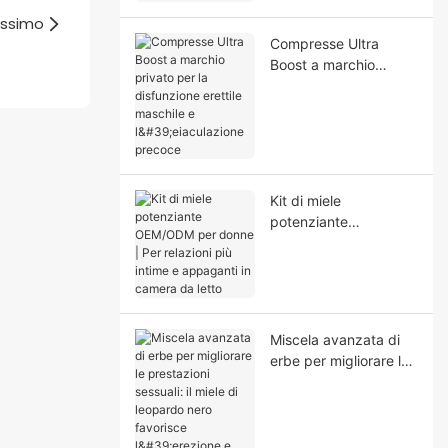
rossimo
Compresse Ultra
Boost a marchio
privato per la
disfunzione erettile
maschile e
l'eiaculazione precoce
Kit di miele
potenziante
OEM/ODM per donne
| Per relazioni più
intime e appaganti in
camera da letto
Miscela avanzata di
erbe per migliorare le
prestazioni sessuali: il
miele di leopardo nero
favorisce l'erezione e
previene l'eiaculazione