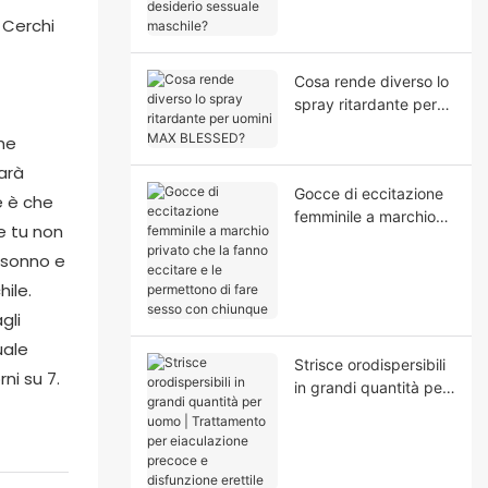
sessuale maschile?
 Cerchi
Cosa rende diverso lo
spray ritardante per
uomini MAX BLESSED?
che
sarà
Gocce di eccitazione
e è che
femminile a marchio
e tu non
privato che la fanno
n sonno e
eccitare e le
permettono di fare
ile.
sesso con chiunque
gli
uale
Strisce orodispersibili
ni su 7.
in grandi quantità per
uomo | Trattamento
per eiaculazione
precoce e disfunzione
erettile