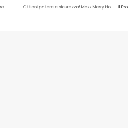
Le compresse di Viagra maschile per il trattamento della disfunzione erettile ti aiutano a migliorare la relazione con il tuo partner.
Ottieni potere e sicurezza! Maxx Merry Honey Accendi la passione con il tuo amante!
Il P