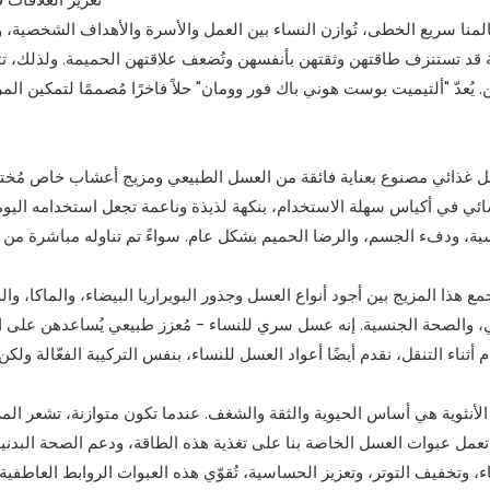
منا سريع الخطى، تُوازن النساء بين العمل والأسرة والأهداف الشخصية، و
ة قد تستنزف طاقتهن وثقتهن بأنفسهن وتُضعف علاقتهن الحميمة. ولذلك، ت
. يُعدّ "ألتيميت بوست هوني باك فور وومان" حلاً فاخرًا مُصممًا لتمكين ا
 غذائي مصنوع بعناية فائقة من العسل الطبيعي ومزيج أعشاب خاص مُختا
ائي في أكياس سهلة الاستخدام، بنكهة لذيذة وناعمة تجعل استخدامه اليو
ة، ودفء الجسم، والرضا الحميم بشكل عام. سواءً تم تناوله مباشرة من ا
مع هذا المزيج بين أجود أنواع العسل وجذور البويراريا البيضاء، والماكا، و
، والصحة الجنسية. إنه عسل سري للنساء - مُعزز طبيعي يُساعدهن على ال
الأنثوية هي أساس الحيوية والثقة والشغف. عندما تكون متوازنة، تشعر ال
تعمل عبوات العسل الخاصة بنا على تغذية هذه الطاقة، ودعم الصحة البدنية
ء، وتخفيف التوتر، وتعزيز الحساسية، تُقوّي هذه العبوات الروابط العاطفية 