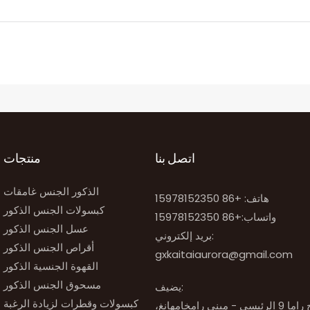
اتصل بنا
منتجات
الذكور الجنس غامقات
هاتف: +86 15978152350
كبسولات الجنس الذكور
واتساب:
+86 15978152350
عسل الجنس الذكور
بريد إلكتروني:
أقراص الجنس الذكور
gxkaitaiaurora@gmail.com
القهوة الجنسية الذكور
مسحوق الجنس الذكور
يضيف:
كبسولات وقطرات لزيادة الرغبة
رقم 51، برج راما 9 الرئيسي - مبنى رامخامهانغ،