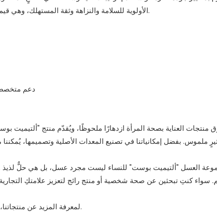
الأولوية للسلامة والنزاهة وثقة المستهلك، وهي قيم تُسهم بشكل مباشر في تعزيز سمعة علامتك التجارية وولاء عملائك.
5. دعم متخص
منتجات العناية بصحة المرأة ازدهارًا ملحوظًا، ويُقدّم منتج "ألتيميت بوس
يرٍ ملموس. بفضل إمكانياتنا في تصنيع المعدات الأصلية وتصميمها، يُمكننا
عة العسل "ألتيميت بوست" للنساء ليست مجرد عسل، بل هي حلٌّ لذيذ ومر
. سواء كنتِ تبحثين عن صحة شخصية أو منتج رائج لتعزيز علامتكِ التجاري
لمعرفة المزيد عن منتجاتنا، أو لطلب عينات، أو للحصول على أسعار المصنع، تواصل معنا اليوم.