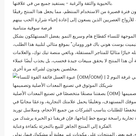
بالحيوية والثقة والرغبة - يستفيد جميع من في علاقتها.
فترة قصيرة من الاستخدام المنتظم، مما يجعل هذا المنتج رفيقًا
فرصة سوقية متنامية
 الموجهة للنساء كقطاع هام وسريع النمو. يفضل المستهلكون بشكل
"ألتيميت بوست هوني باك فور وومان" بموقع مثالي لتلبية هذا الطلب،
 خيارًا مثاليًا للمتاجر المستقلة، وبائعي منصة تيك توك، والعلامات
ئة أن هذا المنتج لا يحقق مبيعات جيدة فحسب، بل يجذب أيضًا عملاء
مخلصين يعودون لشرائه مرة أخرى.
شريكك الموثوق في تصنيع المعدات الأصلية وتصميمها
بصفتنا مصنعًا متخصصًا في تصنيع المعدات الأصلية (OEM) وتصميمها (ODM)، فإننا لا نكتفي بالتصنيع فحسب، بل نتشارك مع العلامات التجارية لتحويل
 المستهدف، وتغليفًا يحمل علامتك التجارية، ودعمًا مجانيًا في
 منخفضًا للطلبات يناسب الشركات من جميع الأحجام، وسلاسل توريد
ة تجارية راسخة توسع خط إنتاجها، فإن فريقنا ذو الخبرة يرشدك من
الفكرة إلى المنتج الجاهز للبيع بالتجزئة بكفاءة وعناية.
ي فيه بعض المنتجات على مكونات غير معلنة أو مشكوك فيها، نولي