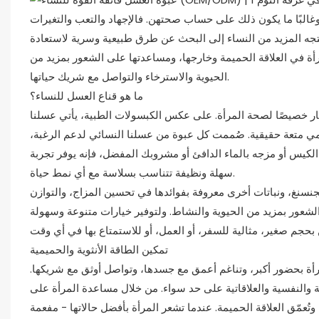
غالبًا ما يكون ذلك على حساب صحتهن. فالإجهاد والتعب والتغيرات
تجه المزيد من النساء إلى البحث عن طرق طبيعية وسرية لاستعادة
لمرأة في العلاقة الحميمة وخارجها، ومساعدتها على الشعور بمزيد من
الحيوية والاسترخاء والتواصل مع شريك حياتها.
ما هو قناع العسل للنساء؟
ر خصيصًا لصحة المرأة. على عكس الكبسولات الطبية، يأتي عسلنا
مي متعة حقيقية. صُممت كل عبوة من عسلنا النسائي لدعم الرغبة،
لكيس أو مزجه بالماء الدافئ أو مشروبك المفضل، فإنه يوفر تجربة
سهلة ونظيفة تتناسب بسلاسة مع أي نمط حياة.
الجنسنغ، ونباتات أخرى معروفة بفوائدها في تحسين المزاج، والتوازن
شعور بمزيد من الحيوية والنشاط. ولتوفير خيارات متنوعة وسهولة
تمكين الطاقة الأنثوية والحميمية
مرأة بحضور أكبر، وتناغم أعمق مع جسدها، وتواصل أوثق مع شريكها.
 والنفسية والعلاقاتية على حد سواء. من خلال مساعدة المرأة على
وتُعمّق العلاقة الحميمة. عندما تشعر المرأة بأفضل حالاتها - مفعمة