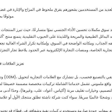
العديد من المستخدمين بشعورهم بفرق ملحوظ في المزاج والإثارة في غضون 
موثوقًا به للأزواج العصريين الذين يسعون إلى إعادة إحياء شرارة الحب بينهم.
 سوق مكملات تحسين الأداء الجنسي نموًا متسارعًا، حيث تبرز المنتجات
د البدائل الطبيعية والمريحة واللذيذة على الحبوب التقليدية. يتمتع منتج 
فه الجذاب، ومكانته الواضحة في السوق، وإمكانية تكرار الشراء العالية تجعله
تجارية الخاصة، ومنصات التجارة الإلكترونية عبر الحدود. يلاحظ تجار التجز
 واقع ملموس. تشمل خدماتنا الشاملة تركيبات مخصصة مصممة خصيصًا لسوقك
لتصميم، وخيارات تغليف مرنة (أكياس، أعواد، علب، وغيرها)، وحدًا أدنى
وشحنًا عالميًا سريعًا. سواء كنت شركة ناشئة تطلق منتجك الأول أو علام
زم بمعايير جودة صارمة ونستخدم تركيبات نقية وشفافة. في قطاعٍ قد تحتو