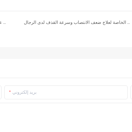
أقراص ألترا بوست ذات العلامة التجارية الخاصة لعلاج ضعف الانتصاب وسرعة القذف لدى الرجال
مزيج عشبي متطور لتحسين الأداء، عسل النمر الأسود، يدعم الانتصاب ويعالج سرعة القذف
بريد إلكتروني