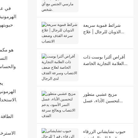
الخاصة تُثيرها جنسياً.
مارسي الجنس مع أي
في عال
شخص.
الهرموني
حيويتهن
شرائط فموية سريعة
الذوبان للرجال | علاج
سرعة القذف وضعف
الانتصاب
هو مكمل
أقراص ألترا بوست ذات
النس
العلامة التجارية الخاصة
والحساسي
لعلاج ضعف الانتصاب
وسرعة القذف لدى
يج
الرجال
الهرموني
مزيج عشبي متطور
الاستخدام أثناء التنقل، نقدم أيضًا أعواد العسل للنساء، بنفس التركيبة الفعّالة ولكن بحجم صغير، مثالية للسفر، أو العمل، أو للاستمتاع بها في أي وقت.
لتحسين الأداء، عسل
النمر الأسود، يدعم
الانتصاب ويعالج سرعة
الطاقة 
القذف
حبوب تشايشاتي الزرقاء
الاسترخا
رقم 1 للرجال لتعزيز