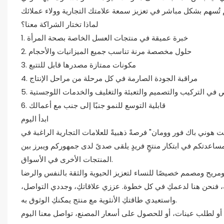
لماذا تختار الشراكة معنا؟
1. خبرة عميقة في منتجات العسل الخاصة بصحة المرأة
2. حلول مخصصة مرنة تناسب جميع الميزانيات والأحجام
3. مكونات ممتازة مصدرها قابل للتتبع
4. مراقبة الجودة الصارمة في كل مرحلة من مراحل الإنتاج
ص في التركيب والتصميم والتعبئة والتغليف والخدمات اللوجستية
6. قابلية التوسع للنمو جنبًا إلى جنب مع أعمالك
ابدأ اليوم
ت هوني باك فور وومان" فرصةً ذهبيةً للعلامات التجارية الراغبة في
 مساعدتكم في ابتكار منتجٍ فريدٍ يلقى صدىً لدى جمهوركم ويبرز بين
المنتجات الأخرى في الأسواق.
يح ومصمم خصيصًا للنساء لتعزيز الحيوية والثقة بالنفس والرضا
ة، فنحن هنا لدعمكِ في كل خطوة. عززي علاقاتكِ، وجددي التواصل،
واستعيدي طاقتكِ الأنثوية مع منتج يمكنكِ الوثوق به.