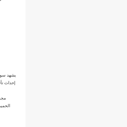
يشهد سوق 
إحداث تأث
مجمو
الحميم