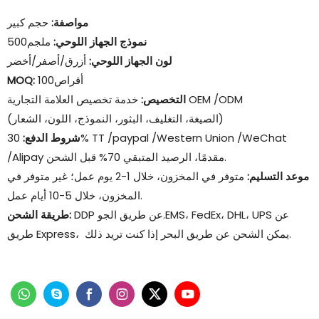
مواصفة:
حجم كبير
نموذج الجهاز اللوحي:
ملجم500
لون الجهاز اللوحي:
أزرق/أصفر/أخضر
أقراص100
MOQ:
خدمة تخصيص العلامة التجارية OEM /ODM
التخصيص:
(الصيغة، التغليف، البثور، النموذج، اللون، الشعار)
شروط الدفع:
30% TT /paypal /Western Union /WeChat
/Alipay مقدمًا، الرصيد المتبقي 70% قبل الشحن.
موعد التسليم:
متوفر في المخزون، خلال 1-2 يوم عمل؛ غير متوفر في
المخزون، خلال 5-10 أيام عمل.
DDP عن طريق الجو.EMS، FedEx، DHL، UPS عن
طريقة الشحن:
طريق Express، يمكن الشحن عن طريق البحر إذا كنت تريد ذلك.