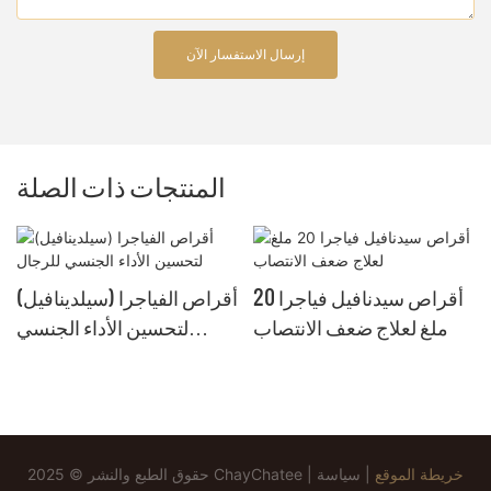
إرسال الاستفسار الآن
المنتجات ذات الصلة
أقراص سيدنافيل فياجرا 20
أقراص الفياجرا (سيلدينافيل)
ملغ لعلاج ضعف الانتصاب
لتحسين الأداء الجنسي
للرجال
،
خريطة الموقع
|
سياسة
حقوق الطبع والنشر © 2025 ChayChatee |