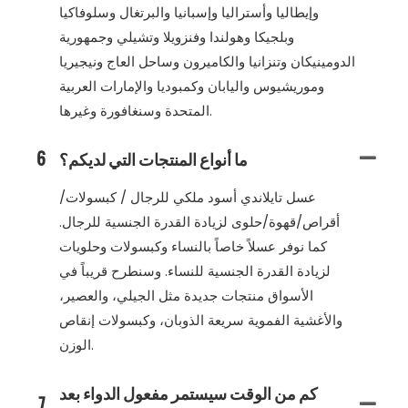
وإيطاليا وأستراليا وإسبانيا والبرتغال وسلوفاكيا
وبلجيكا وهولندا وفنزويلا وتشيلي وجمهورية
الدومينيكان وتنزانيا والكاميرون وساحل العاج ونيجيريا
وموريشيوس واليابان وكمبوديا والإمارات العربية
المتحدة وسنغافورة وغيرها.
ما أنواع المنتجات التي لديكم؟
6
عسل تايلاندي أسود ملكي للرجال / كبسولات/
أقراص/قهوة/حلوى لزيادة القدرة الجنسية للرجال.
كما نوفر عسلاً خاصاً بالنساء وكبسولات وحلويات
لزيادة القدرة الجنسية للنساء. وسنطرح قريباً في
الأسواق منتجات جديدة مثل الجيلي، والعصير،
والأغشية الفموية سريعة الذوبان، وكبسولات إنقاص
الوزن.
كم من الوقت سيستمر مفعول الدواء بعد
7