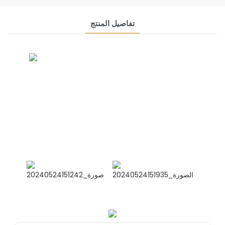
تفاصيل المنتج
CONTACT US NOW
مجموعة الصداقة السيامية
مديرة المبيعات الدولية سيلينا
واتساب: +8615978152350
وي تشات
واتساب