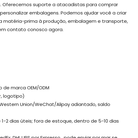
a. Oferecemos suporte a atacadistas para comprar
ersonalizar embalagens. Podemos ajudar você a criar
a matéria-prima à produção, embalagem e transporte,
 em contato conosco agora.
ção de marca OEM/ODM
, logotipo)
/Western Union/WeChat/Alipay adiantado, saldo
1-2 dias úteis; fora de estoque, dentro de 5-10 dias
FedEx, DHL,UPS por Expresso, pode enviar por mar se