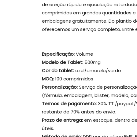
de ereção rápida e ejaculação retardad
comprimidos em grandes quantidades e p
embalagens gratuitamente. Do plantio d
oferecemos um serviço completo. Entre
Especificação:
Volume
Modelo de Tablet:
500mg
Cor do tablet:
azul/amarelo/verde
MOQ:
100 comprimidos
Personalização:
Serviço de personaliza
(fórmula, embalagem, blister, modelo, cor
Termos de pagamento:
30% TT /paypal 
restante de 70% antes do envio.
Prazo de entrega:
em estoque, dentro de 
úteis.
Método de envio:
DDP por via aérea.EMS, 