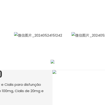
Gerente de Vendas Internacionais Celina
WhatsApp: +86 15978152350
WhatsApp
WeCha
O
e Cialis para disfunção
e 100mg, Cialis de 20mg e