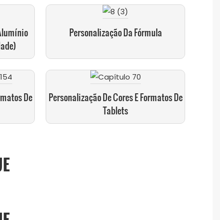
Alumínio
Personalização Da Fórmula
dade)
rmatos De
Personalização De Cores E Formatos De
Tablets
UE
UE