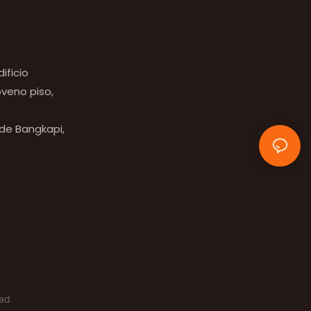
p
ificio
veno piso,
 de Bangkapi,
dad