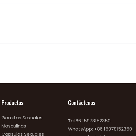
Productos
Contáctenos
Gomitas Sexuales
Tel:86 15978152350
Masculinas
WhatsApp:
+86 15978152350
Cápsulas Sexuales