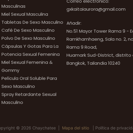
Correo electrónico:
Masculinas
gxkaitaiaurora@gmail.com
Miel Sexual Masculina
Tabletas De Sexo Masculino
Añadir:
Café De Sexo Masculino
No.51 Mayor Tower Rama 9 - Ed
Polvo De Sexo Masculino
Ramkhamhaeng, Sala no. 2, no
Cápsulas Y Gotas Para La
Rama 9 Road,
Potencia Sexual Femenina
Huamark Sud-District, distrito
Miel Sexual Femenina &
Bangkok, Tailandia 10240
Gommy
Película Oral Soluble Para
Sexo Masculino
Spray Retardante Sexual
Masculino
opyright © 2026 Chaychatee |
Mapa del sitio
|
Política de privaci