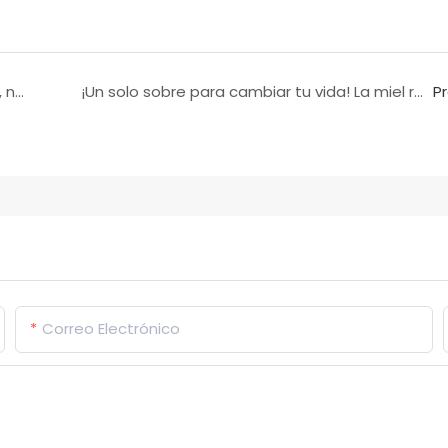
Somos productores de Miel de Caballo Negro, no sólo vendedores.
¡Un solo sobre para cambiar tu vida! La miel real tailandesa dorada es la opción perfecta para que tu pequeño vuelva a trabajar.
P
Correo Electrónico