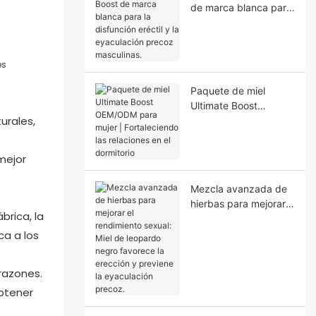
de marca blanca para
la disfunción eréctil y
la eyaculación precoz
masculinas.
es
Paquete de miel
Ultimate Boost
urales,
OEM/ODM para mujer
| Fortaleciendo las
relaciones en el
mejor
dormitorio
Mezcla avanzada de
hierbas para mejorar
brica, la
el rendimiento sexual:
Miel de leopardo
ca a los
negro favorece la
erección y previene la
razones.
eyaculación precoz.
obtener