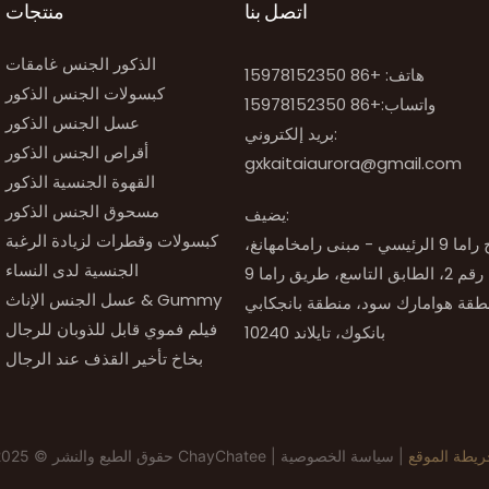
اتصل بنا
منتجات
الذكور الجنس غامقات
هاتف: +86 15978152350
كبسولات الجنس الذكور
واتساب:
+86 15978152350
عسل الجنس الذكور
بريد إلكتروني:
أقراص الجنس الذكور
gxkaitaiaurora@gmail.com
القهوة الجنسية الذكور
مسحوق الجنس الذكور
يضيف:
كبسولات وقطرات لزيادة الرغبة
رقم 51، برج راما 9 الرئيسي - مبنى رامخامهانغ،
الجنسية لدى النساء
عسل الجنس الإناث & Gummy
فيلم فموي قابل للذوبان للرجال
بانكوك، تايلاند 10240
بخاخ تأخير القذف عند الرجال
يطة الموقع
|
سياسة الخصوصية
حقوق الطبع والنشر © 2025 ChayChatee |