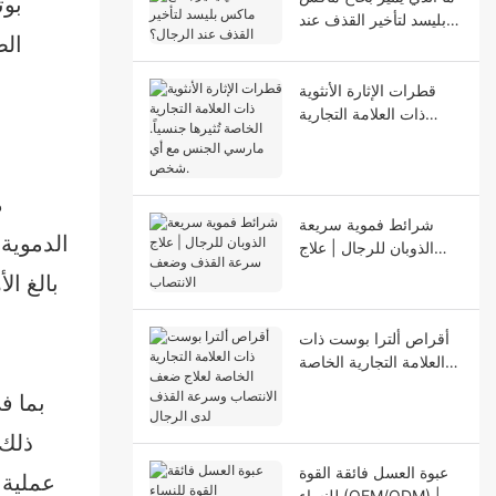
بوت
بليسد لتأخير القذف عند
الص
الرجال؟
قطرات الإثارة الأنثوية
ذات العلامة التجارية
الخاصة تُثيرها جنسياً.
مارسي الجنس مع أي
شخص.
م
شرائط فموية سريعة
الدموية
الذوبان للرجال | علاج
سرعة القذف وضعف
بالغ ا
الانتصاب
أقراص ألترا بوست ذات
العلامة التجارية الخاصة
لعلاج ضعف الانتصاب
وسرعة القذف لدى
الرجال
ذلك 
عبوة العسل فائقة القوة
عملية 
للنساء (OEM/ODM) |