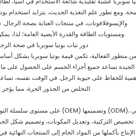
يا سوبربا عشبة تقليدية شائعة الاستخدام في آسيا، لطال
حة. ومع تطور علم التغذية الحديث، يتزايد استخدام بوتيا
والإيسوفلافونات، في منتجات العناية بصحة الرجال. ترتب
ومستويات الطاقة والقدرة الأيضية العامة؛ لذا، يمكن لبوتيا سوبربا أن توفر دعمًا أكثر استقرارًا للجسم.
ن منظور الفعالية، تكمن قيمة بوتيا سوبربا بشكل أساسي
 الجيدة تساعد جميع أجزاء الجسم على الحصول على ما 
لأهمية للحفاظ على حيوية الرجل. في الوقت نفسه، تساع
التخلص من الجذور الحرة، مما يؤخر تدهور وظائف الجسم الناتج عن الإجهاد والشيخوخة.
على مستوى سلسلة التوريد، نقدم خ
تخصيص التركيبة، وتعديل المكونات، وتصميم شكل الجرعة
الإنتاج بأكملها من المواد الخام إلى المنتجات النهائية 