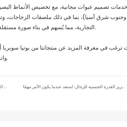
دمات تصميم عبوات مجانية، مع تخصيص الأنماط البصرية 
وجنوب شرق آسيا)، بما في ذلك ملصقات الزجاجات، وتصم
التجارية، مما يُسهم في بناء صورة مستقلة للعلامة التجارية بسرعة وتحسين معدلات التحويل.
ت ترغب في معرفة المزيد عن منتجاتنا من بوتيا سوبربا أو
واتساب: +86 15978152350 لبدء رحلتك نحو الحيوية.
حلوى جيلاتينية بنكهة الكولا لتعزيز القدرة الجنسية للرجال: استعد عندما يكون الأمر مهمًا
هل تعاني من انخفاض الرغبة الجنسية ليلاً؟ هذه الحلوى المعززة للرغبة الجنسية تساعدك على استعادة السيطرة.