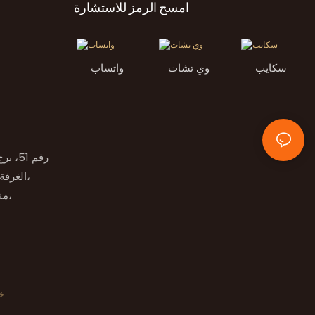
امسح الرمز للاستشارة
سكايب
وي تشات
واتساب
الغرفة رقم 2، الطابق التاسع، طريق راما 9،
منطقة هوامارك سود، منطقة بانجكابي،
خر