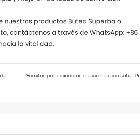
e nuestros productos Butea Superba o
ato, contáctenos a través de WhatsApp: +86
cia la vitalidad.
¿Poca libido por la noche? Estas gomitas para la mejora sexual masculina te ayudan a recuperar el control.
Gomitas potenciadoras masculinas con sabor a cola: Prepárate para cuando importa.
P