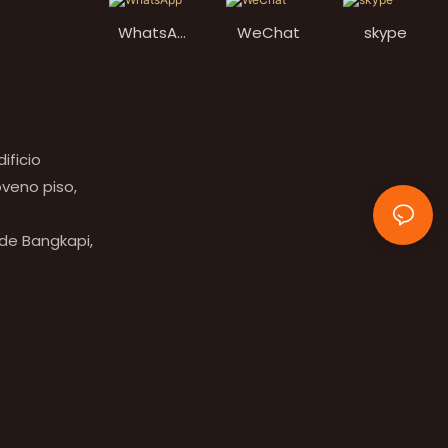
WhatsAp
WeChat
skype
p
ificio
veno piso,
 de Bangkapi,