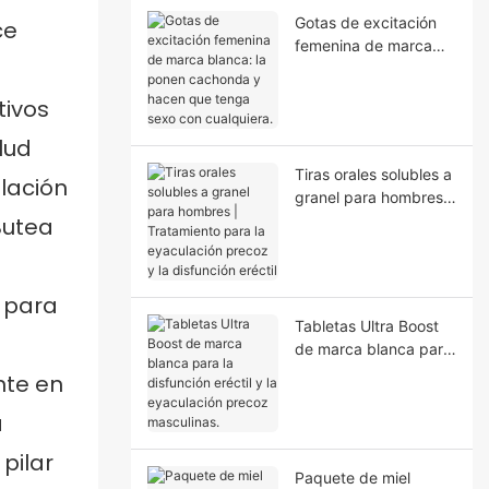
Gotas de excitación
ce
femenina de marca
blanca: la ponen
cachonda y hacen
tivos
que tenga sexo con
cualquiera.
lud
Tiras orales solubles a
lación
granel para hombres |
Tratamiento para la
Butea
eyaculación precoz y
la disfunción eréctil
Tabletas Ultra Boost
de marca blanca para
la disfunción eréctil y
nte en
la eyaculación precoz
a
masculinas.
pilar
Paquete de miel