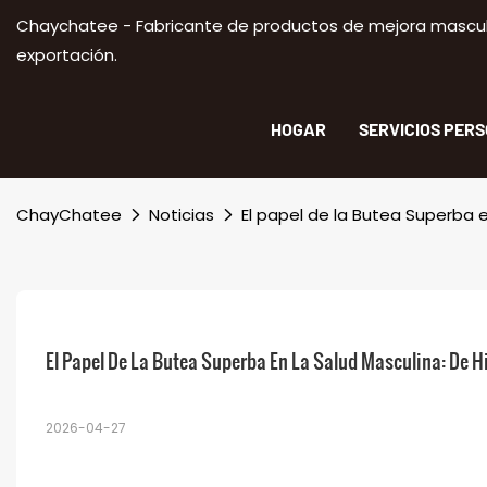
Chaychatee - Fabricante de productos de mejora masculi
exportación.
HOGAR
SERVICIOS PER
ChayChatee
Noticias
El papel de la Butea Superba e
El Papel De La Butea Superba En La Salud Masculina: De H
2026-04-27