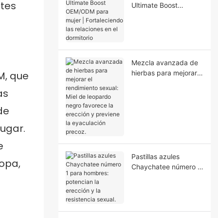
ntes
Ultimate Boost
OEM/ODM para mujer
| Fortaleciendo las
relaciones en el
dormitorio
Mezcla avanzada de
hierbas para mejorar
M, que
el rendimiento sexual:
as
Miel de leopardo
negro favorece la
de
erección y previene la
eyaculación precoz.
ugar.
e
Pastillas azules
ropa,
Chaychatee número 1
para hombres:
potencian la erección
y la resistencia sexual.